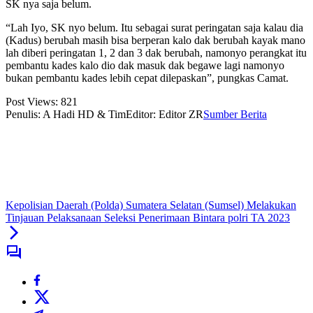
SK nya saja belum.
“Lah Iyo, SK nyo belum. Itu sebagai surat peringatan saja kalau dia
(Kadus) berubah masih bisa berperan kalo dak berubah kayak mano
lah diberi peringatan 1, 2 dan 3 dak berubah, namonyo perangkat itu
pembantu kades kalo dio dak masuk dak begawe lagi namonyo
bukan pembantu kades lebih cepat dilepaskan”, pungkas Camat.
Post Views:
821
Penulis: A Hadi HD & Tim
Editor: Editor ZR
Sumber Berita
Kepolisian Daerah (Polda) Sumatera Selatan (Sumsel) Melakukan
Tinjauan Pelaksanaan Seleksi Penerimaan Bintara polri TA 2023