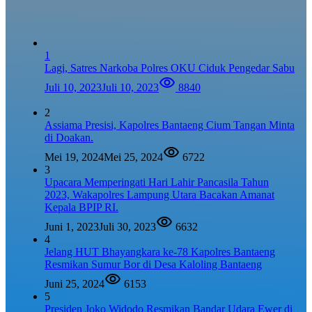
1
Lagi, Satres Narkoba Polres OKU Ciduk Pengedar Sabu
Juli 10, 2023
Juli 10, 2023
8840
2
Assiama Presisi, Kapolres Bantaeng Cium Tangan Minta
di Doakan.
Mei 19, 2024
Mei 25, 2024
6722
3
Upacara Memperingati Hari Lahir Pancasila Tahun
2023, Wakapolres Lampung Utara Bacakan Amanat
Kepala BPIP RI.
Juni 1, 2023
Juli 30, 2023
6632
4
Jelang HUT Bhayangkara ke-78 Kapolres Bantaeng
Resmikan Sumur Bor di Desa Kaloling Bantaeng
Juni 25, 2024
6153
5
Presiden Joko Widodo Resmikan Bandar Udara Ewer di