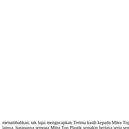
menambahkan, tak lupa mengucapkan Terima kasih kepada Mitra Top P
lainya, harapanya semoga Mitra Top Plastik semakin berjaya serta se