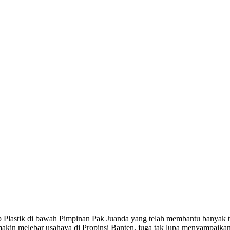
lastik di bawah Pimpinan Pak Juanda yang telah membantu banyak ter
makin melebar usahaya di Propinsi Banten, juga tak lupa menyampaikan