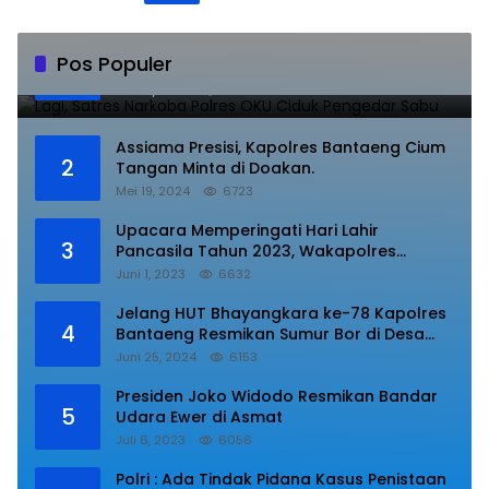
Lagi, Satres Narkoba Polres OKU Ciduk
Pos Populer
1
Pengedar Sabu
Juli 10, 2023
8840
Assiama Presisi, Kapolres Bantaeng Cium
2
Tangan Minta di Doakan.
Mei 19, 2024
6723
Upacara Memperingati Hari Lahir
3
Pancasila Tahun 2023, Wakapolres
Lampung Utara Bacakan Amanat Kepala
Juni 1, 2023
6632
BPIP RI.
Jelang HUT Bhayangkara ke-78 Kapolres
4
Bantaeng Resmikan Sumur Bor di Desa
Kaloling Bantaeng
Juni 25, 2024
6153
Presiden Joko Widodo Resmikan Bandar
5
Udara Ewer di Asmat
Juli 6, 2023
6056
Polri : Ada Tindak Pidana Kasus Penistaan