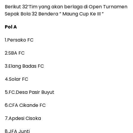
Berikut 32’Tim yang akan berlaga di Open Turnamen
Sepak Bola 32 Bendera ” Maung Cup Ke III ”
Pol A
1.Persako FC
2.SBA FC
3.Elang Badas FC
4.Solar FC
5.FC.Desa Pasir Buyut
6.CFA Cikande FC
7.Apdesi Cisoka
8.JFA Junti