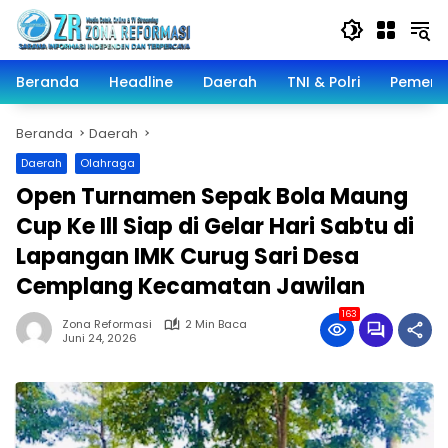
Langsung
ke
konten
Beranda
Headline
Daerah
TNI & Polri
Pemeri
Beranda
Daerah
Daerah
Olahraga
Open Turnamen Sepak Bola Maung
Cup Ke Ill Siap di Gelar Hari Sabtu di
Lapangan IMK Curug Sari Desa
Cemplang Kecamatan Jawilan
163
Zona Reformasi
2 Min Baca
Juni 24, 2026