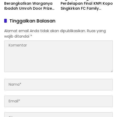
Berangkatkan Warganya
Perdelapan Final KNPI Kopo
Ibadah Umroh Door Prize
Singkirkan FC Family
Utama MTQ Ke 3 Ke Tanah
Gabus, Lewat Adu Pinalty
Suci
di Maung Cup 2026, Target
Tinggalkan Balasan
Juara
Alamat email Anda tidak akan dipublikasikan.
Ruas yang
wajib ditandai
*