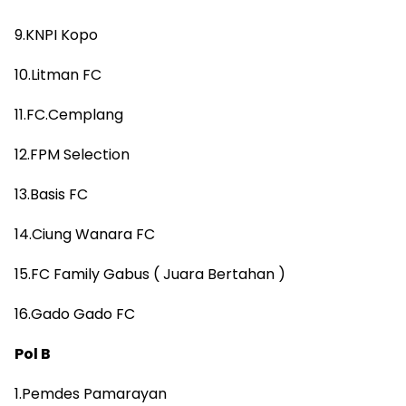
9.KNPI Kopo
10.Litman FC
11.FC.Cemplang
12.FPM Selection
13.Basis FC
14.Ciung Wanara FC
15.FC Family Gabus ( Juara Bertahan )
16.Gado Gado FC
Pol B
1.Pemdes Pamarayan