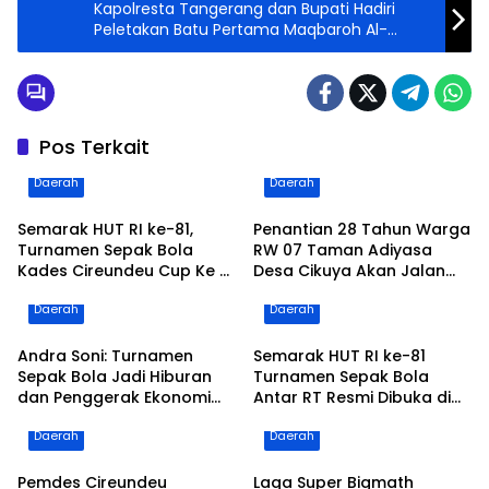
Kapolresta Tangerang dan Bupati Hadiri
Peletakan Batu Pertama Maqbaroh Al-
Istiqlaliyyah
Pos Terkait
Daerah
Daerah
Semarak HUT RI ke-81,
Penantian 28 Tahun Warga
Turnamen Sepak Bola
RW 07 Taman Adiyasa
Kades Cireundeu Cup Ke V
Desa Cikuya Akan Jalan
Antar RT Resmi Dibuka
Betonisasi Kini Terealisasi
Daerah
Daerah
Oleh ” LEPSI” di Lapangan
FC Family
Andra Soni: Turnamen
Semarak HUT RI ke-81
Sepak Bola Jadi Hiburan
Turnamen Sepak Bola
dan Penggerak Ekonomi
Antar RT Resmi Dibuka di
Rakyat, Saat Menyaksikan
Desa Cileles Kecamatan
Daerah
Daerah
Laga Grand Final Maung
Tigaraksa di Ikuti 20 RT
Cup 3
Pemdes Cireundeu
Laga Super Bigmath