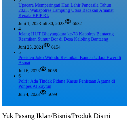
Upacara Memperingati Hari Lahir Pancasila Tahun
2023, Wakapolres Lampung Utara Bacakan Amanat
Kepala BPIP RI.
Juni 1, 2023
Juli 30, 2023
6632
4
Jelang HUT Bhayangkara ke-78 Kapolres Bantaeng
Resmikan Sumur Bor di Desa Kaloling Bantaeng
Juni 25, 2024
6154
5
Presiden Joko Widodo Resmikan Bandar Udara Ewer di
Asmat
Juli 6, 2023
6058
6
Polri : Ada Tindak Pidana Kasus Penistaan Agama di
Ponpes Al Zaytun
Juli 4, 2023
5699
Yuk Pasang Iklan/Bisnis/Produk Disini