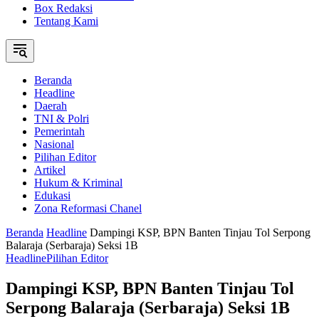
Box Redaksi
Tentang Kami
Beranda
Headline
Daerah
TNI & Polri
Pemerintah
Nasional
Pilihan Editor
Artikel
Hukum & Kriminal
Edukasi
Zona Reformasi Chanel
Beranda
Headline
Dampingi KSP, BPN Banten Tinjau Tol Serpong
Balaraja (Serbaraja) Seksi 1B
Headline
Pilihan Editor
Dampingi KSP, BPN Banten Tinjau Tol
Serpong Balaraja (Serbaraja) Seksi 1B