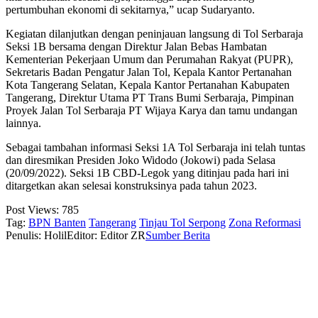
pertumbuhan ekonomi di sekitarnya,” ucap Sudaryanto.
Kegiatan dilanjutkan dengan peninjauan langsung di Tol Serbaraja
Seksi 1B bersama dengan Direktur Jalan Bebas Hambatan
Kementerian Pekerjaan Umum dan Perumahan Rakyat (PUPR),
Sekretaris Badan Pengatur Jalan Tol, Kepala Kantor Pertanahan
Kota Tangerang Selatan, Kepala Kantor Pertanahan Kabupaten
Tangerang, Direktur Utama PT Trans Bumi Serbaraja, Pimpinan
Proyek Jalan Tol Serbaraja PT Wijaya Karya dan tamu undangan
lainnya.
Sebagai tambahan informasi Seksi 1A Tol Serbaraja ini telah tuntas
dan diresmikan Presiden Joko Widodo (Jokowi) pada Selasa
(20/09/2022). Seksi 1B CBD-Legok yang ditinjau pada hari ini
ditargetkan akan selesai konstruksinya pada tahun 2023.
Post Views:
785
Tag:
BPN Banten
Tangerang
Tinjau Tol Serpong
Zona Reformasi
Penulis: Holil
Editor: Editor ZR
Sumber Berita