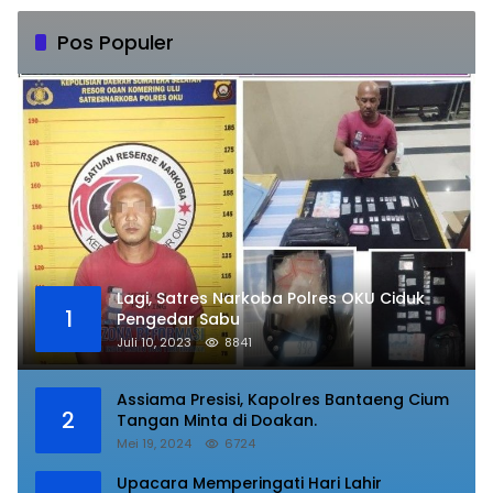
Pos Populer
Lagi, Satres Narkoba Polres OKU Ciduk
1
Pengedar Sabu
Juli 10, 2023
8841
Assiama Presisi, Kapolres Bantaeng Cium
2
Tangan Minta di Doakan.
Mei 19, 2024
6724
Upacara Memperingati Hari Lahir