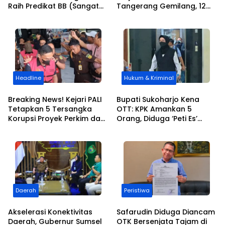
Raih Predikat BB (Sangat
Tangerang Gemilang, 12
Baik) dalam AKIP 2025
Putra-Putri Daerah Raih
Beasiswa Pendidikan
Transportasi
Headline
Hukum & Kriminal
Breaking News! Kejari PALI
​Bupati Sukoharjo Kena
Tetapkan 5 Tersangka
OTT: KPK Amankan 5
Korupsi Proyek Perkim dan
Orang, Diduga ‘Peti Es’
Dinas Pendidikan, 3 Orang
Kasus Pemerasan Pejabat
PNS Ikut Terseret
Daerah
Daerah
Peristiwa
​Akselerasi Konektivitas
Safarudin Diduga Diancam
Daerah, Gubernur Sumsel
OTK Bersenjata Tajam di