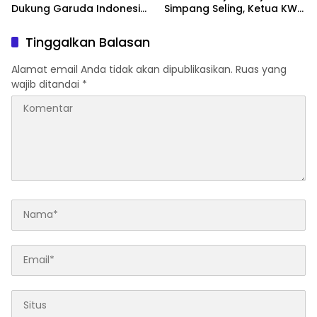
Dukung Garuda Indonesia
Simpang Seling, Ketua KWIP
Optimalkan Rute Pagar
Merangin Desak Polisi Usut
Alam
Tuntas
Tinggalkan Balasan
Alamat email Anda tidak akan dipublikasikan.
Ruas yang
wajib ditandai
*