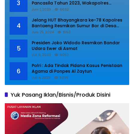
3
Pancasila Tahun 2023, Wakapolres
Lampung Utara Bacakan Amanat Kepala
Juni 1, 2023
6632
BPIP RI.
Jelang HUT Bhayangkara ke-78 Kapolres
4
Bantaeng Resmikan Sumur Bor di Desa
Kaloling Bantaeng
Juni 25, 2024
6153
Presiden Joko Widodo Resmikan Bandar
5
Udara Ewer di Asmat
Juli 6, 2023
6057
Polri : Ada Tindak Pidana Kasus Penistaan
6
Agama di Ponpes Al Zaytun
Juli 4, 2023
5699
Yuk Pasang Iklan/Bisnis/Produk Disini