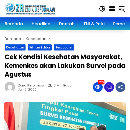
Langsung
ke
konten
Beranda
Headline
Daerah
TNI & Polri
Pemeri
Beranda
Kesehatan
Kesehatan
Pilihan Editor
Terpopuler
Cek Kondisi Kesehatan Masyarakat,
Kemenkes akan Lakukan Survei pada
Agustus
855
Zona Reformasi
3 Min Baca
Juli 6, 2023