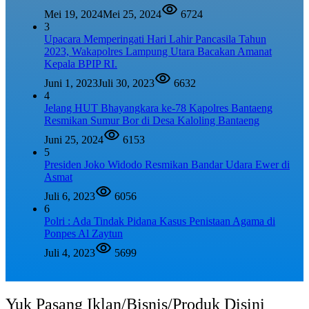
Mei 19, 2024
Mei 25, 2024
6724
3
Upacara Memperingati Hari Lahir Pancasila Tahun
2023, Wakapolres Lampung Utara Bacakan Amanat
Kepala BPIP RI.
Juni 1, 2023
Juli 30, 2023
6632
4
Jelang HUT Bhayangkara ke-78 Kapolres Bantaeng
Resmikan Sumur Bor di Desa Kaloling Bantaeng
Juni 25, 2024
6153
5
Presiden Joko Widodo Resmikan Bandar Udara Ewer di
Asmat
Juli 6, 2023
6056
6
Polri : Ada Tindak Pidana Kasus Penistaan Agama di
Ponpes Al Zaytun
Juli 4, 2023
5699
Yuk Pasang Iklan/Bisnis/Produk Disini