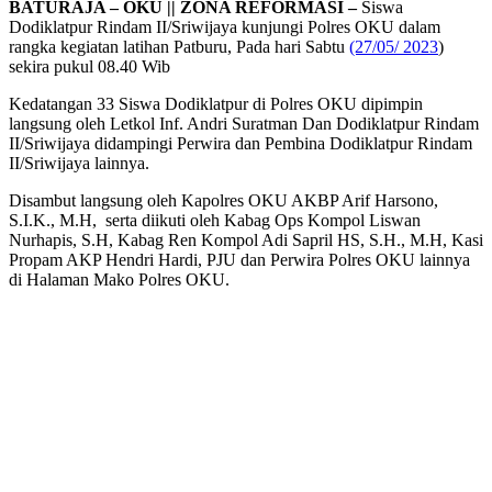
BATURAJA – OKU || ZONA REFORMASI –
Siswa
Dodiklatpur Rindam II/Sriwijaya kunjungi Polres OKU dalam
rangka kegiatan latihan Patburu, Pada hari Sabtu
(27/05/ 2023
)
sekira pukul 08.40 Wib
Kedatangan 33 Siswa Dodiklatpur di Polres OKU dipimpin
langsung oleh Letkol Inf. Andri Suratman Dan Dodiklatpur Rindam
II/Sriwijaya didampingi Perwira dan Pembina Dodiklatpur Rindam
II/Sriwijaya lainnya.
Disambut langsung oleh Kapolres OKU AKBP Arif Harsono,
S.I.K., M.H, serta diikuti oleh Kabag Ops Kompol Liswan
Nurhapis, S.H, Kabag Ren Kompol Adi Sapril HS, S.H., M.H, Kasi
Propam AKP Hendri Hardi, PJU dan Perwira Polres OKU lainnya
di Halaman Mako Polres OKU.