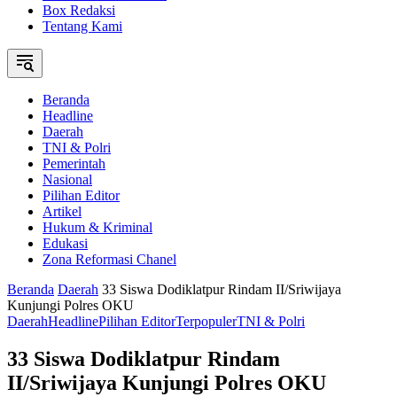
Box Redaksi
Tentang Kami
Beranda
Headline
Daerah
TNI & Polri
Pemerintah
Nasional
Pilihan Editor
Artikel
Hukum & Kriminal
Edukasi
Zona Reformasi Chanel
Beranda
Daerah
33 Siswa Dodiklatpur Rindam II/Sriwijaya
Kunjungi Polres OKU
Daerah
Headline
Pilihan Editor
Terpopuler
TNI & Polri
33 Siswa Dodiklatpur Rindam
II/Sriwijaya Kunjungi Polres OKU