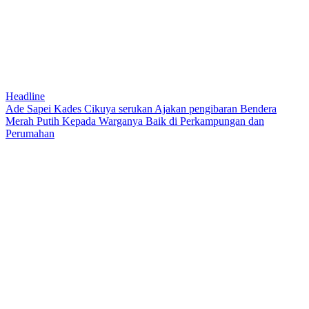
Headline
Ade Sapei Kades Cikuya serukan Ajakan pengibaran Bendera
Merah Putih Kepada Warganya Baik di Perkampungan dan
Perumahan