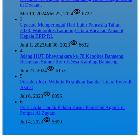
di Doakan.
Mei 19, 2024
Mei 25, 2024
6722
3
Upacara Memperingati Hari Lahir Pancasila Tahun
2023, Wakapolres Lampung Utara Bacakan Amanat
Kepala BPIP RI.
Juni 1, 2023
Juli 30, 2023
6632
4
Jelang HUT Bhayangkara ke-78 Kapolres Bantaeng
Resmikan Sumur Bor di Desa Kaloling Bantaeng
Juni 25, 2024
6153
5
Presiden Joko Widodo Resmikan Bandar Udara Ewer di
Asmat
Juli 6, 2023
6056
6
Polri : Ada Tindak Pidana Kasus Penistaan Agama di
Ponpes Al Zaytun
Juli 4, 2023
5699