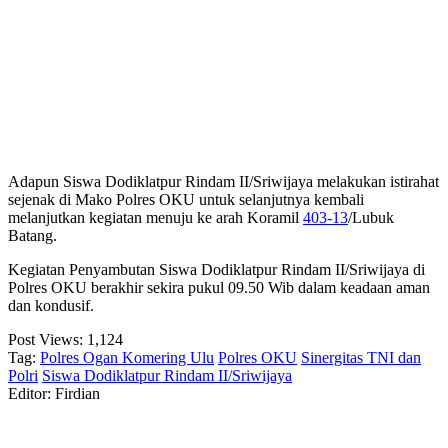
Adapun Siswa Dodiklatpur Rindam II/Sriwijaya melakukan istirahat
sejenak di Mako Polres OKU untuk selanjutnya kembali
melanjutkan kegiatan menuju ke arah Koramil
403-13
/Lubuk
Batang.
Kegiatan Penyambutan Siswa Dodiklatpur Rindam II/Sriwijaya di
Polres OKU berakhir sekira pukul 09.50 Wib dalam keadaan aman
dan kondusif.
Post Views:
1,124
Tag:
Polres Ogan Komering Ulu
Polres OKU
Sinergitas TNI dan
Polri
Siswa Dodiklatpur Rindam II/Sriwijaya
Editor: Firdian