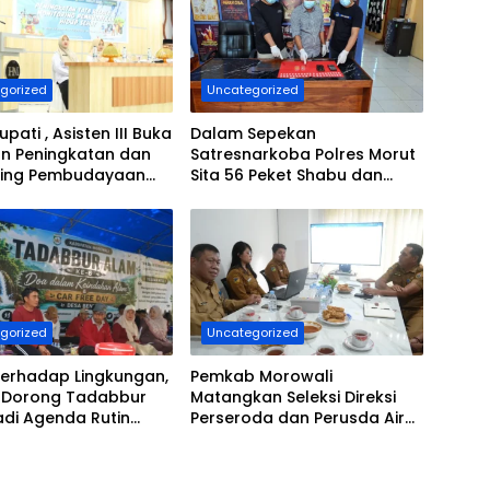
gorized
Uncategorized
upati , Asisten III Buka
Dalam Sepekan
an Peningkatan dan
Satresnarkoba Polres Morut
ring Pembudayaan
Sita 56 Peket Shabu dan
Sehat
Amakan 4 Orang Pelaku
gorized
Uncategorized
Terhadap Lingkungan,
Pemkab Morowali
Dorong Tadabbur
Matangkan Seleksi Direksi
adi Agenda Rutin
Perseroda dan Perusda Air
an
Minum