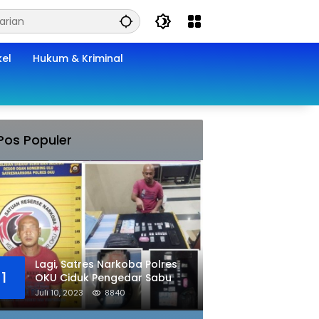
kel
Hukum & Kriminal
Pos Populer
Lagi, Satres Narkoba Polres
1
OKU Ciduk Pengedar Sabu
Juli 10, 2023
8840