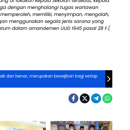
ng di lakukan kepala sekolah tersebut, kepala
t juga dengan menghalangi tugas wartawan
, memperoleh, memiliki, menyimpan, mengolah,
an menggunakan segala jenis sarana yang
ntum dalam amandemen UUD 1945 pasal 28 F.(
k dan benar, merupakan kewajiban bagi setiap