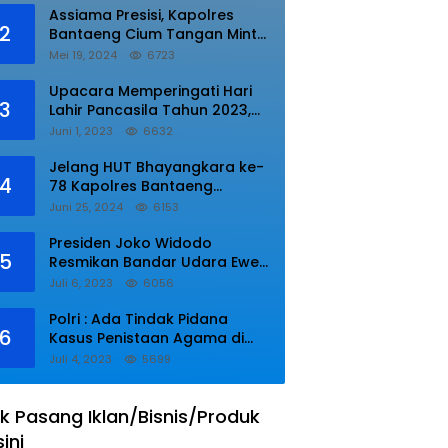
Assiama Presisi, Kapolres
2
Bantaeng Cium Tangan Minta
di Doakan.
Mei 19, 2024
6723
Upacara Memperingati Hari
3
Lahir Pancasila Tahun 2023,
Wakapolres Lampung Utara
Juni 1, 2023
6632
Bacakan Amanat Kepala BPIP
RI.
Jelang HUT Bhayangkara ke-
4
78 Kapolres Bantaeng
Resmikan Sumur Bor di Desa
Juni 25, 2024
6153
Kaloling Bantaeng
Presiden Joko Widodo
5
Resmikan Bandar Udara Ewer
di Asmat
Juli 6, 2023
6056
Polri : Ada Tindak Pidana
6
Kasus Penistaan Agama di
Ponpes Al Zaytun
Juli 4, 2023
5699
k Pasang Iklan/Bisnis/Produk
sini