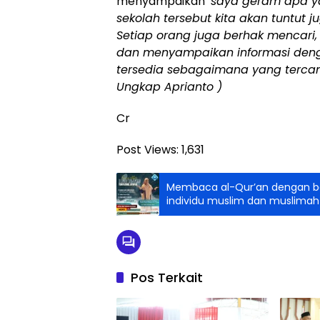
menyampaikan ‘
saya geram apa ya
sekolah tersebut kita akan tuntu
Setiap orang juga berhak mencari
dan menyampaikan informasi deng
tersedia sebagaimana yang terca
Ungkap Aprianto )
Cr
Post Views:
1,631
Membaca al-Qur’an dengan bai
individu muslim dan muslimah
Pos Terkait