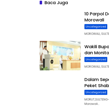
Baca Juga
10 Parpol 
Morowali
Uncategorized
MOROWALI, SULT
Wakili Bupa
dan Monit
Uncategorized
MOROWALI, SULTE
Dalam Sepe
Peket Sha
Uncategorized
MORUT,SULTENG-
Morowali…