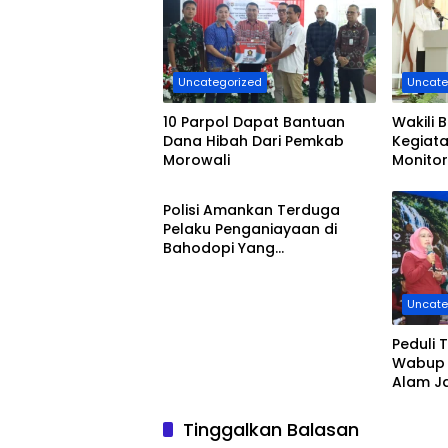
Uncategorized
Uncate
10 Parpol Dapat Bantuan
Wakili B
Dana Hibah Dari Pemkab
Kegiat
Morowali
Monito
Uncategorized
Hidup 
Polisi Amankan Terduga
Pelaku Penganiayaan di
Bahodopi Yang
Menyebabkan Korban
Meninggal Dunia
Uncate
Peduli 
Wabup 
Alam J
Tahun
Tinggalkan Balasan