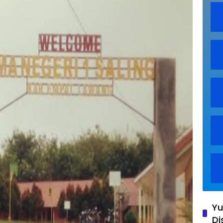
Yu
Di