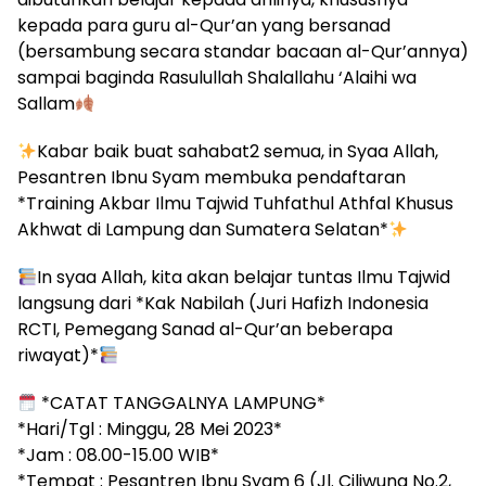
kepada para guru al-Qur’an yang bersanad
(bersambung secara standar bacaan al-Qur’annya)
sampai baginda Rasulullah Shalallahu ‘Alaihi wa
Sallam
Kabar baik buat sahabat2 semua, in Syaa Allah,
Pesantren Ibnu Syam membuka pendaftaran
*Training Akbar Ilmu Tajwid Tuhfathul Athfal Khusus
Akhwat di Lampung dan Sumatera Selatan*
In syaa Allah, kita akan belajar tuntas Ilmu Tajwid
langsung dari *Kak Nabilah (Juri Hafizh Indonesia
RCTI, Pemegang Sanad al-Qur’an beberapa
riwayat)*
*CATAT TANGGALNYA LAMPUNG*
*Hari/Tgl : Minggu, 28 Mei 2023*
*Jam : 08.00-15.00 WIB*
*Tempat : Pesantren Ibnu Syam 6 (Jl. Ciliwung No.2,