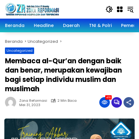
Langsung
ke
konten
Beranda
Headline
Daerah
TNI & Polri
Pemeri
Beranda
Uncategorized
Uncategorized
Membaca al-Qur’an dengan baik
dan benar, merupakan kewajiban
bagi setiap individu muslim dan
muslimah
416
Zona Reformasi
2 Min Baca
Mei 31, 2023