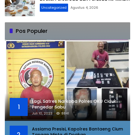
Uncategorized
Agustus 4, 2026
Pos Populer
Lagi, Satres Narkoba Polres OKU Ciduk
1
Pengedar Sabu
Juli 10, 2023
8841
Assiama Presisi, Kapolres Bantaeng Cium
2
Tangan Minta di Doakan.