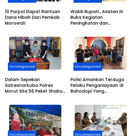
10 Parpol Dapat Bantuan
Wakili Bupati , Asisten III
Dana Hibah Dari Pemkab
Buka Kegiatan
Morowali
Peningkatan dan
Monitoring Pembudayaan
Hidup Sehat
Uncategorized
Uncategorized
Dalam Sepekan
Polisi Amankan Terduga
Satresnarkoba Polres
Pelaku Penganiayaan di
Morut Sita 56 Peket Shabu
Bahodopi Yang
dan Amakan 4 Orang
Menyebabkan Korban
Pelaku
Meninggal Dunia
Uncategorized
Uncategorized