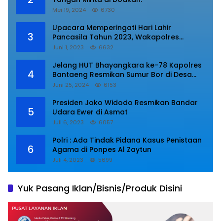
Mei 19, 2024
6730
Upacara Memperingati Hari Lahir
3
Pancasila Tahun 2023, Wakapolres
Lampung Utara Bacakan Amanat Kepala
Juni 1, 2023
6632
BPIP RI.
Jelang HUT Bhayangkara ke-78 Kapolres
4
Bantaeng Resmikan Sumur Bor di Desa
Kaloling Bantaeng
Juni 25, 2024
6153
Presiden Joko Widodo Resmikan Bandar
5
Udara Ewer di Asmat
Juli 6, 2023
6057
Polri : Ada Tindak Pidana Kasus Penistaan
6
Agama di Ponpes Al Zaytun
Juli 4, 2023
5699
Yuk Pasang Iklan/Bisnis/Produk Disini