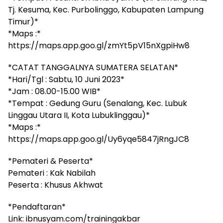
Tj. Kesuma, Kec. Purbolinggo, Kabupaten Lampung
Timur)*
*Maps :*
https://maps.app.goo.gl/zmYt5pV15nXgpiHw8
*CATAT TANGGALNYA SUMATERA SELATAN*
*Hari/Tgl : Sabtu, 10 Juni 2023*
*Jam : 08.00-15.00 WIB*
*Tempat : Gedung Guru (Senalang, Kec. Lubuk
Linggau Utara II, Kota Lubuklinggau)*
*Maps :*
https://maps.app.goo.gl/Uy6yqe5847jRngJC8
*Pemateri & Peserta*
Pemateri : Kak Nabilah
Peserta : Khusus Akhwat
*Pendaftaran*
Link: ibnusyam.com/trainingakbar