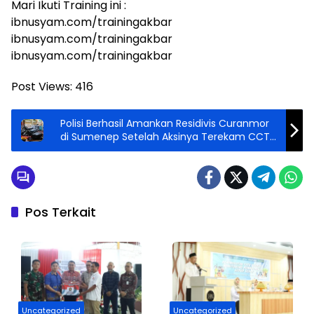
Mari Ikuti Training ini :
ibnusyam.com/trainingakbar
ibnusyam.com/trainingakbar
ibnusyam.com/trainingakbar
Post Views:
416
Polisi Berhasil Amankan Residivis Curanmor
di Sumenep Setelah Aksinya Terekam CCTV
Viral
Pos Terkait
Uncategorized
Uncategorized