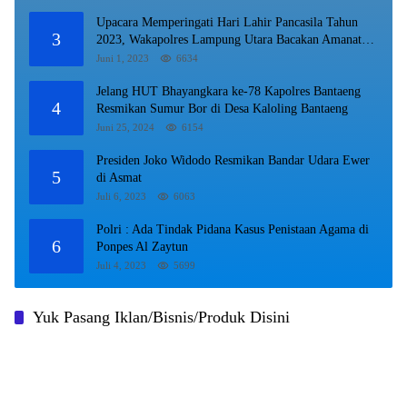
Upacara Memperingati Hari Lahir Pancasila Tahun
3
2023, Wakapolres Lampung Utara Bacakan Amanat
Kepala BPIP RI.
Juni 1, 2023
6634
Jelang HUT Bhayangkara ke-78 Kapolres Bantaeng
4
Resmikan Sumur Bor di Desa Kaloling Bantaeng
Juni 25, 2024
6154
Presiden Joko Widodo Resmikan Bandar Udara Ewer
5
di Asmat
Juli 6, 2023
6063
Polri : Ada Tindak Pidana Kasus Penistaan Agama di
6
Ponpes Al Zaytun
Juli 4, 2023
5699
Yuk Pasang Iklan/Bisnis/Produk Disini