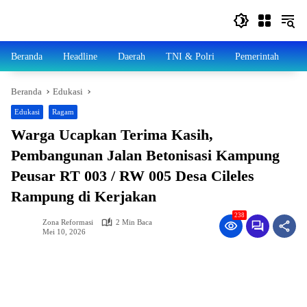
Langsung
ke
konten
Beranda
Headline
Daerah
TNI & Polri
Pemerintah
N
Beranda
Edukasi
Edukasi
Ragam
Warga Ucapkan Terima Kasih,
Pembangunan Jalan Betonisasi Kampung
Peusar RT 003 / RW 005 Desa Cileles
Rampung di Kerjakan
238
Zona Reformasi
2 Min Baca
Mei 10, 2026