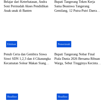
Belajar dari Keterbatasan, Andra
Bupati Tangerang Teken Kerja
Soni Permudah Akses Pendidikan
Sama Beasiswa Tangerang
Anak-anak di Banten
Gemilang, 12 Putra-Putri Daerah
Raih Beasiswa Pendidikan
Transportasi
Edukasi
Pemerintah
Penuh Ceria dan Gembira Siswa
Bupati Tangerang Nobar Final
Siswi SDN 1,2,3 dan 4 Cikasungka
Piala Dunia 2026 Bersama Ribuan
Kecamatan Solear Makan Siang
Warga, Sebut Tingginya Kecintaan
Bersama Bupati Tangerang
Terhadap Olahraga Sepak Bola
Headline
Headline