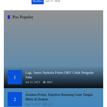
Headline
Juli 17, 2026
Pos Populer
Lagi, Satres Narkoba Polres OKU Ciduk Pengedar
1
Sabu
Juli 10, 2023
8847
Assiama Presisi, Kapolres Bantaeng Cium Tangan
2
Minta di Doakan.
Mei 19, 2024
6732