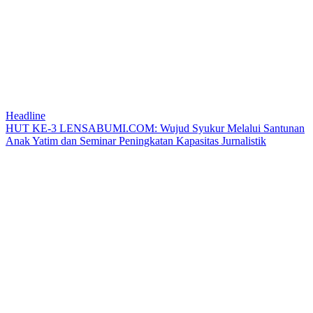
Headline
HUT KE-3 LENSABUMI.COM: Wujud Syukur Melalui Santunan
Anak Yatim dan Seminar Peningkatan Kapasitas Jurnalistik