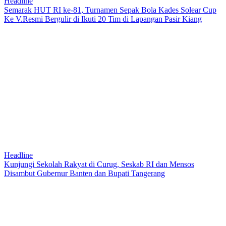
Headline
Semarak HUT RI ke-81, Turnamen Sepak Bola Kades Solear Cup
Ke V.Resmi Bergulir di Ikuti 20 Tim di Lapangan Pasir Kiang
Headline
Kunjungi Sekolah Rakyat di Curug, Seskab RI dan Mensos
Disambut Gubernur Banten dan Bupati Tangerang