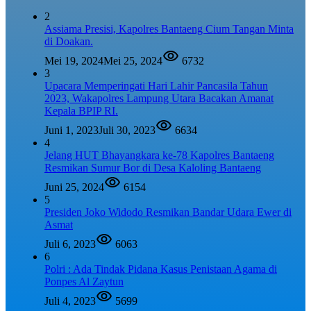
2
Assiama Presisi, Kapolres Bantaeng Cium Tangan Minta
di Doakan.
Mei 19, 2024
Mei 25, 2024
6732
3
Upacara Memperingati Hari Lahir Pancasila Tahun
2023, Wakapolres Lampung Utara Bacakan Amanat
Kepala BPIP RI.
Juni 1, 2023
Juli 30, 2023
6634
4
Jelang HUT Bhayangkara ke-78 Kapolres Bantaeng
Resmikan Sumur Bor di Desa Kaloling Bantaeng
Juni 25, 2024
6154
5
Presiden Joko Widodo Resmikan Bandar Udara Ewer di
Asmat
Juli 6, 2023
6063
6
Polri : Ada Tindak Pidana Kasus Penistaan Agama di
Ponpes Al Zaytun
Juli 4, 2023
5699