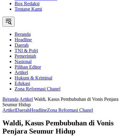
Box Redaksi
Tentang Kami
Beranda
Headline
Daerah
TNI & Polri
Pemerintah
Nasional
Pilihan Editor
Artikel
Hukum & Kriminal
Edukasi
Zona Reformasi Chanel
Beranda
Artikel
Waldi, Kasus Pembubuhan di Vonis Penjara
Seumur Hidup
Artikel
Daerah
Headline
Zona Reformasi Chanel
Waldi, Kasus Pembubuhan di Vonis
Penjara Seumur Hidup