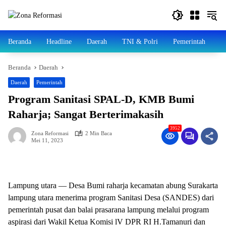
Langsung
ke
konten
Beranda
Headline
Daerah
TNI & Polri
Pemerintah
N
Beranda
Daerah
Daerah
Pemerintah
Program Sanitasi SPAL-D, KMB Bumi
Raharja; Sangat Berterimakasih
3952
Zona Reformasi
2 Min Baca
Mei 11, 2023
Lampung utara — Desa Bumi raharja kecamatan abung Surakarta
lampung utara menerima program Sanitasi Desa (SANDES) dari
pemerintah pusat dan balai prasarana lampung melalui program
aspirasi dari Wakil Ketua Komisi lV DPR RI H.Tamanuri dan