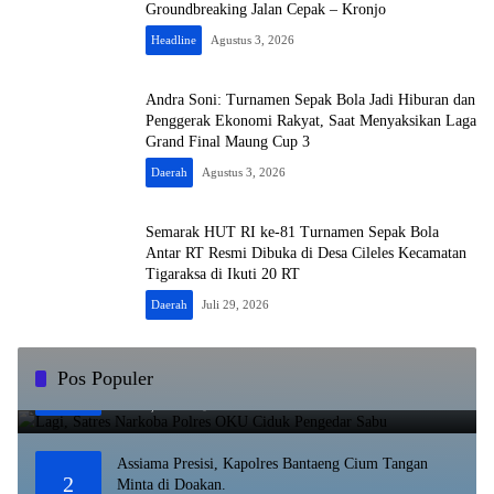
Groundbreaking Jalan Cepak – Kronjo
Headline
Agustus 3, 2026
Andra Soni: Turnamen Sepak Bola Jadi Hiburan dan
Penggerak Ekonomi Rakyat, Saat Menyaksikan Laga
Grand Final Maung Cup 3
Daerah
Agustus 3, 2026
Semarak HUT RI ke-81 Turnamen Sepak Bola
Antar RT Resmi Dibuka di Desa Cileles Kecamatan
Tigaraksa di Ikuti 20 RT
Daerah
Juli 29, 2026
Lagi, Satres Narkoba Polres OKU Ciduk Pengedar
Pos Populer
1
Sabu
Juli 10, 2023
8845
Assiama Presisi, Kapolres Bantaeng Cium Tangan
2
Minta di Doakan.