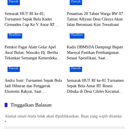
Daerah
Daerah
Semarak HUT RI ke-81,
Penantian 28 Tahun Warga RW 07
Turnamen Sepak Bola Kades
Taman Adiyasa Desa Cikuya Akan
Cireundeu Cup Ke V Antar RT
Jalan Betonisasi Kini Terealisasi
Resmi Dibuka Oleh ” LEPSI” di
Headline
Headline
Lapangan FC Family
Pemkot Pagar Alam Gelar Apel
Kadis DBMSDA Dampingi Bupati
Awal Bulan: Wawako Hj. Bertha
Maesyal Pastikan Pembangunan
Tekankan Semangat Kemerdekaan
Sesuai Spesifikasi, Saat
dan Apresiasi Purna Tugas ASN
Groundbreaking Jalan Cepak –
Daerah
Daerah
Kronjo
Andra Soni: Turnamen Sepak Bola
Semarak HUT RI ke-81 Turnamen
Jadi Hiburan dan Penggerak
Sepak Bola Antar RT Resmi
Ekonomi Rakyat, Saat
Dibuka di Desa Cileles Kecamatan
Menyaksikan Laga Grand Final
Tigaraksa di Ikuti 20 RT
Maung Cup 3
Tinggalkan Balasan
Alamat email Anda tidak akan dipublikasikan.
Ruas yang wajib ditandai
*