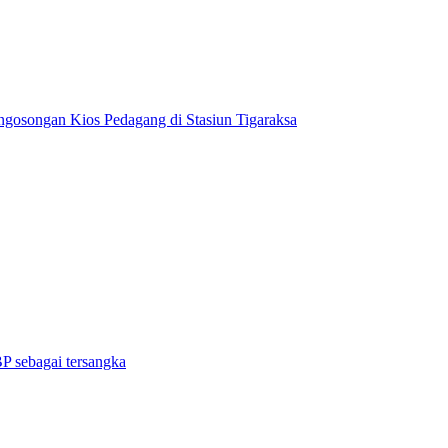
gosongan Kios Pedagang di Stasiun Tigaraksa
P sebagai tersangka