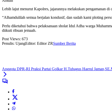
Abidin
Lebih lajut menurut Kapolres, jajarannya melakukan pengamanan di d
“Alhamdulilah semua berjalan kondusif, dan sudah kami ploting pers
Perlu diketahui bahwa pelaksanaan sholat Idul Adha warga Muhamm
diikuti ribuan jemaah.
Post Views:
673
Penulis: Ujang
Editor: Editor ZR
Sumber Berita
Anggota DPR-RI Praksi Partai Golkar H.Tubagus Haerul Jaman,SE