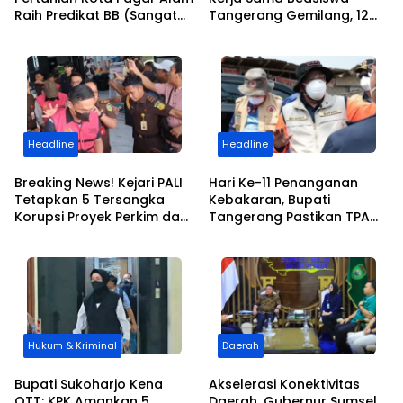
Raih Predikat BB (Sangat
Tangerang Gemilang, 12
Baik) dalam AKIP 2025
Putra-Putri Daerah Raih
Beasiswa Pendidikan
Transportasi
Headline
Headline
Breaking News! Kejari PALI
Hari Ke-11 Penanganan
Tetapkan 5 Tersangka
Kebakaran, Bupati
Korupsi Proyek Perkim dan
Tangerang Pastikan TPA
Dinas Pendidikan, 3 Orang
Jatiwaringin Padam Total
PNS Ikut Terseret
Hukum & Kriminal
Daerah
​Bupati Sukoharjo Kena
​Akselerasi Konektivitas
OTT: KPK Amankan 5
Daerah, Gubernur Sumsel