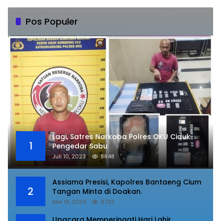
Pos Populer
Lagi, Satres Narkoba Polres OKU Ciduk
1
Pengedar Sabu
Juli 10, 2023
8848
Assiama Presisi, Kapolres Bantaeng Cium
2
Tangan Minta di Doakan.
Mei 19, 2024
6732
Upacara Memperingati Hari Lahir