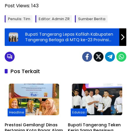
Post Views:
143
Penulis: Tim
Editor: Admin ZR
Sumber Berita
Bupati Tangerang Lepas Kafilah Kabupaten
Tangerang Berlaga di MTQ ke-23 Provinsi
Banten
Pos Terkait
Headline
Edukasi
Prestasi Gemilang! Dinas
Bupati Tangerang Teken
Pertanian Kota Pagar Alam
Kerja Sama Beasiswa