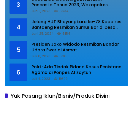
3
Pancasila Tahun 2023, Wakapolres
Lampung Utara Bacakan Amanat Kepala
Juni 1, 2023
6634
BPIP RI.
Jelang HUT Bhayangkara ke-78 Kapolres
4
Bantaeng Resmikan Sumur Bor di Desa
Kaloling Bantaeng
Juni 25, 2024
6154
Presiden Joko Widodo Resmikan Bandar
5
Udara Ewer di Asmat
Juli 6, 2023
6063
Polri : Ada Tindak Pidana Kasus Penistaan
6
Agama di Ponpes Al Zaytun
Juli 4, 2023
5699
Yuk Pasang Iklan/Bisnis/Produk Disini