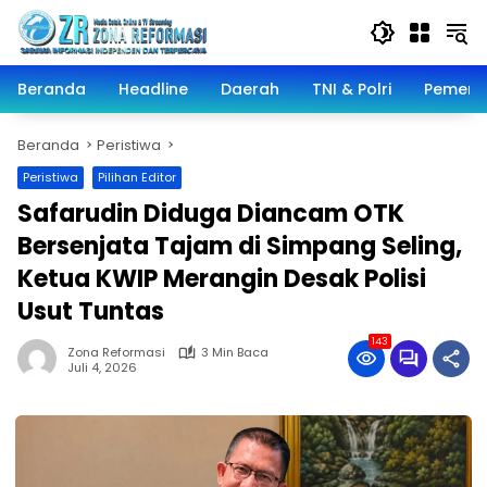
Langsung
ke
konten
Beranda
Headline
Daerah
TNI & Polri
Pemeri
Beranda
Peristiwa
Peristiwa
Pilihan Editor
Safarudin Diduga Diancam OTK
Bersenjata Tajam di Simpang Seling,
Ketua KWIP Merangin Desak Polisi
Usut Tuntas
143
Zona Reformasi
3 Min Baca
Juli 4, 2026