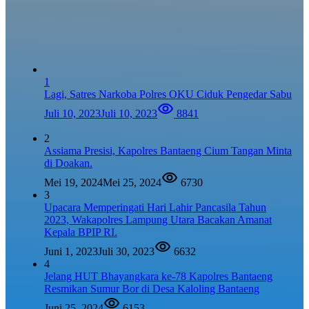
1
Lagi, Satres Narkoba Polres OKU Ciduk Pengedar Sabu
Juli 10, 2023
Juli 10, 2023
8841
2
Assiama Presisi, Kapolres Bantaeng Cium Tangan Minta
di Doakan.
Mei 19, 2024
Mei 25, 2024
6730
3
Upacara Memperingati Hari Lahir Pancasila Tahun
2023, Wakapolres Lampung Utara Bacakan Amanat
Kepala BPIP RI.
Juni 1, 2023
Juli 30, 2023
6632
4
Jelang HUT Bhayangkara ke-78 Kapolres Bantaeng
Resmikan Sumur Bor di Desa Kaloling Bantaeng
Juni 25, 2024
6153