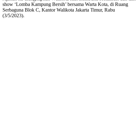
show ‘Lomba Kampung Bersih’ bersama Warta Kota, di Ruang
Serbaguna Blok C, Kantor Walikota Jakarta Timur, Rabu
(3/5/2023).