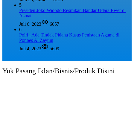
5
Presiden Joko Widodo Resmikan Bandar Udara Ewer di
Asmat
Juli 6, 2023
6057
6
Polri : Ada Tindak Pidana Kasus Penistaan Agama di
Ponpes Al Zaytun
Juli 4, 2023
5699
Yuk Pasang Iklan/Bisnis/Produk Disini