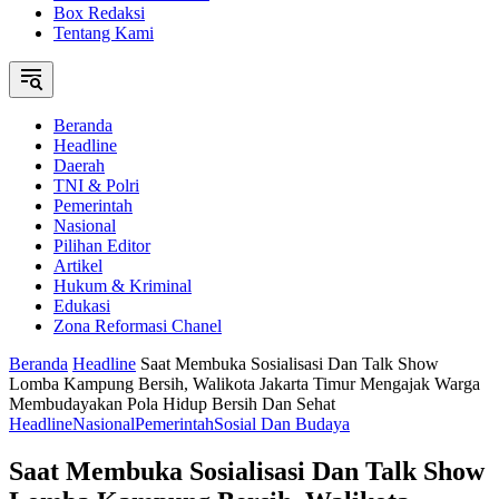
Box Redaksi
Tentang Kami
Beranda
Headline
Daerah
TNI & Polri
Pemerintah
Nasional
Pilihan Editor
Artikel
Hukum & Kriminal
Edukasi
Zona Reformasi Chanel
Beranda
Headline
Saat Membuka Sosialisasi Dan Talk Show
Lomba Kampung Bersih, Walikota Jakarta Timur Mengajak Warga
Membudayakan Pola Hidup Bersih Dan Sehat
Headline
Nasional
Pemerintah
Sosial Dan Budaya
Saat Membuka Sosialisasi Dan Talk Show