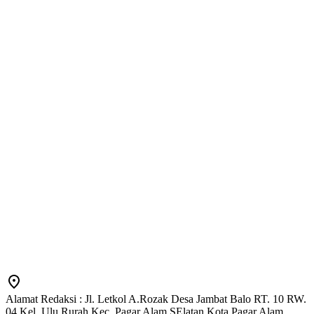
Alamat Redaksi : Jl. Letkol A.Rozak Desa Jambat Balo RT. 10 RW.
04 Kel. Ulu Rurah Kec. Pagar Alam SElatan Kota Pagar Alam