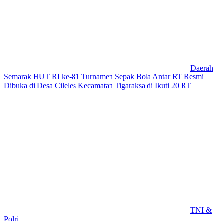
Daerah
Semarak HUT RI ke-81 Turnamen Sepak Bola Antar RT Resmi
Dibuka di Desa Cileles Kecamatan Tigaraksa di Ikuti 20 RT
TNI &
Polri