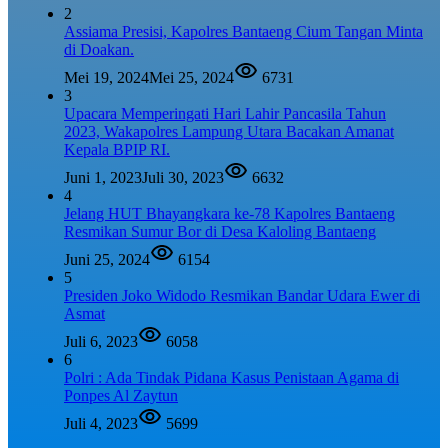
2
Assiama Presisi, Kapolres Bantaeng Cium Tangan Minta
di Doakan.
Mei 19, 2024
Mei 25, 2024
6731
3
Upacara Memperingati Hari Lahir Pancasila Tahun
2023, Wakapolres Lampung Utara Bacakan Amanat
Kepala BPIP RI.
Juni 1, 2023
Juli 30, 2023
6632
4
Jelang HUT Bhayangkara ke-78 Kapolres Bantaeng
Resmikan Sumur Bor di Desa Kaloling Bantaeng
Juni 25, 2024
6154
5
Presiden Joko Widodo Resmikan Bandar Udara Ewer di
Asmat
Juli 6, 2023
6058
6
Polri : Ada Tindak Pidana Kasus Penistaan Agama di
Ponpes Al Zaytun
Juli 4, 2023
5699