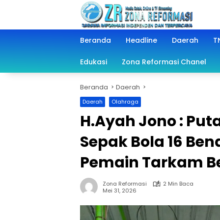
Langsung
ke
konten
Beranda
Headline
Daerah
TN
Edukasi
Zona Reformasi Chanel
Beranda
Daerah
Daerah
Olahraga
H.Ayah Jono : Pu
Sepak Bola 16 Ben
Pemain Tarkam B
Zona Reformasi
2 Min Baca
Mei 31, 2026