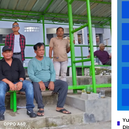
Yu
Di