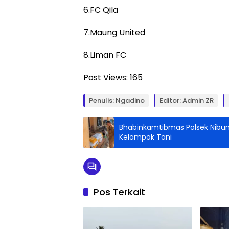
6.FC Qila
7.Maung United
8.Liman FC
Post Views:
165
Penulis: Ngadino
Editor: Admin ZR
Bhabinkamtibmas Polsek Nibun
Kelompok Tani
Pos Terkait