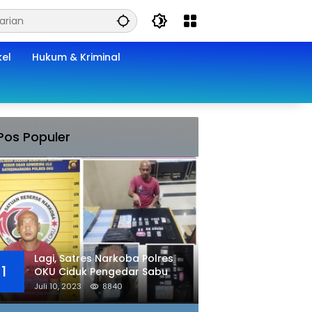
kel
Hukum & Kriminal
Pos Populer
Lagi, Satres Narkoba Polres
1
OKU Ciduk Pengedar Sabu
Juli 10, 2023
8840