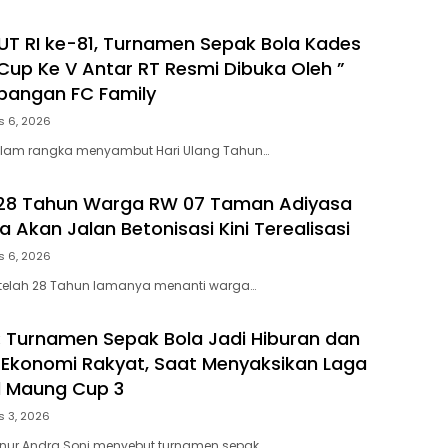
T RI ke-81, Turnamen Sepak Bola Kades
Cup Ke V Antar RT Resmi Dibuka Oleh ”
apangan FC Family
s 6, 2026
lam rangka menyambut Hari Ulang Tahun…
 28 Tahun Warga RW 07 Taman Adiyasa
 Akan Jalan Betonisasi Kini Terealisasi
s 6, 2026
telah 28 Tahun lamanya menanti warga…
: Turnamen Sepak Bola Jadi Hiburan dan
Ekonomi Rakyat, Saat Menyaksikan Laga
l Maung Cup 3
s 3, 2026
rnur Andra Soni menyebut turnamen sepak…