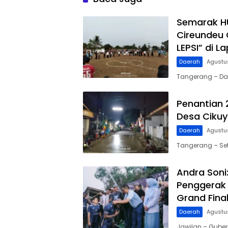
Semarak HU
Cireundeu 
LEPSI” di L
Daerah
Agustu
Tangerang – Da
Penantian
Desa Cikuya
Daerah
Agustu
Tangerang – Se
Andra Soni
Penggerak 
Grand Fina
Daerah
Agustu
Jawilan – Gube