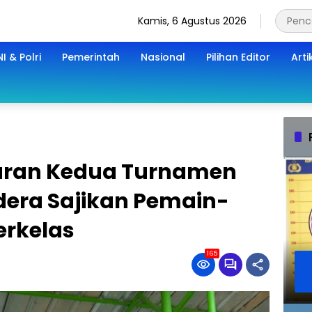
Kamis, 6 Agustus 2026
I & Polri
Pemerintah
Nasional
Pilihan Editor
Arti
taran Kedua Turnamen
dera Sajikan Pemain-
erkelas
165