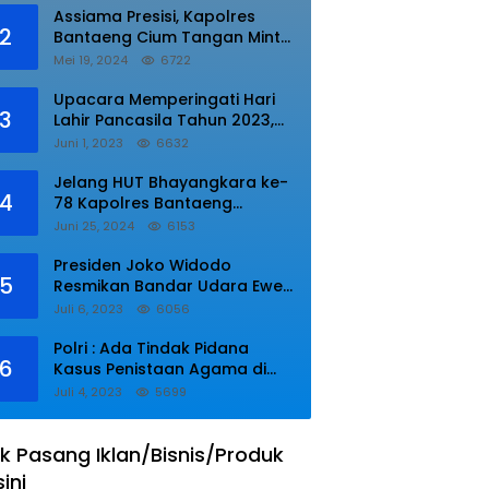
Assiama Presisi, Kapolres
2
Bantaeng Cium Tangan Minta
di Doakan.
Mei 19, 2024
6722
Upacara Memperingati Hari
3
Lahir Pancasila Tahun 2023,
Wakapolres Lampung Utara
Juni 1, 2023
6632
Bacakan Amanat Kepala BPIP
RI.
Jelang HUT Bhayangkara ke-
4
78 Kapolres Bantaeng
Resmikan Sumur Bor di Desa
Juni 25, 2024
6153
Kaloling Bantaeng
Presiden Joko Widodo
5
Resmikan Bandar Udara Ewer
di Asmat
Juli 6, 2023
6056
Polri : Ada Tindak Pidana
6
Kasus Penistaan Agama di
Ponpes Al Zaytun
Juli 4, 2023
5699
k Pasang Iklan/Bisnis/Produk
sini