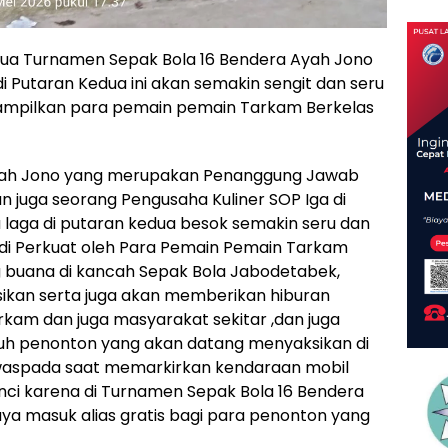
ua Turnamen Sepak Bola 16 Bendera Ayah Jono
i Putaran Kedua ini akan semakin sengit dan seru
ampilkan para pemain pemain Tarkam Berkelas
.Ayah Jono yang merupakan Penanggung Jawab
 juga seorang Pengusaha Kuliner SOP Iga di
aga di putaran kedua besok semakin seru dan
s di Perkuat oleh Para Pemain Pemain Tarkam
g buana di kancah Sepak Bola Jabodetabek,
ksikan serta juga akan memberikan hiburan
kam dan juga masyarakat sekitar ,dan juga
ruh penonton yang akan datang menyaksikan di
u waspada saat memarkirkan kendaraan mobil
nci karena di Turnamen Sepak Bola 16 Bendera
iaya masuk alias gratis bagi para penonton yang