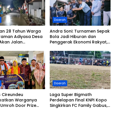
h
Daerah
ian 28 Tahun Warga
Andra Soni: Turnamen Sepak
Taman Adiyasa Desa
Bola Jadi Hiburan dan
Akan Jalan
Penggerak Ekonomi Rakyat,
si Kini Terealisasi
Saat Menyaksikan Laga
Grand Final Maung Cup 3
h
Daerah
 Cireundeu
Laga Super Bigmath
katkan Warganya
Perdelapan Final KNPI Kopo
 Umroh Door Prize
Singkirkan FC Family Gabus,
MTQ Ke 3 Ke Tanah
Lewat Adu Pinalty di Maung
Cup 2026, Target Juara