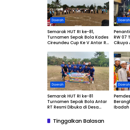
Daerah
Daera
Semarak HUT RI ke-81,
Penant
Turnamen Sepak Bola Kades
RW 07 
Cireundeu Cup Ke V Antar RT
Cikuya 
Resmi Dibuka Oleh ” LEPSI” di
Betonisa
Lapangan FC Family
Daerah
Daera
Semarak HUT RI ke-81
Pemdes
Turnamen Sepak Bola Antar
Berang
RT Resmi Dibuka di Desa
Ibadah
Cileles Kecamatan
Utama 
Tigaraksa di Ikuti 20 RT
Suci
Tinggalkan Balasan