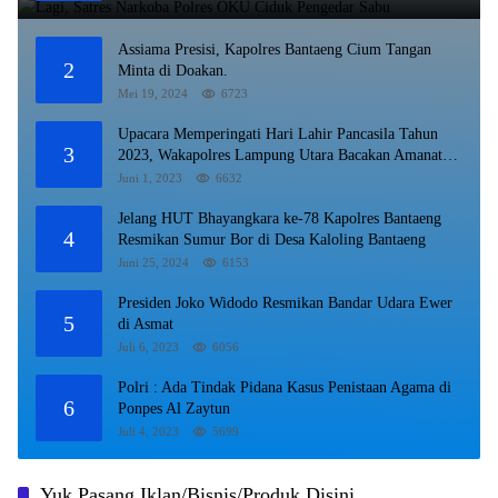
Assiama Presisi, Kapolres Bantaeng Cium Tangan
2
Minta di Doakan.
Mei 19, 2024
6723
Upacara Memperingati Hari Lahir Pancasila Tahun
3
2023, Wakapolres Lampung Utara Bacakan Amanat
Kepala BPIP RI.
Juni 1, 2023
6632
Jelang HUT Bhayangkara ke-78 Kapolres Bantaeng
4
Resmikan Sumur Bor di Desa Kaloling Bantaeng
Juni 25, 2024
6153
Presiden Joko Widodo Resmikan Bandar Udara Ewer
5
di Asmat
Juli 6, 2023
6056
Polri : Ada Tindak Pidana Kasus Penistaan Agama di
6
Ponpes Al Zaytun
Juli 4, 2023
5699
Yuk Pasang Iklan/Bisnis/Produk Disini