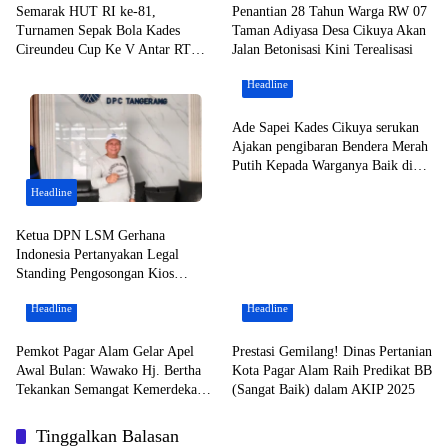
Semarak HUT RI ke-81,
Penantian 28 Tahun Warga RW 07
Turnamen Sepak Bola Kades
Taman Adiyasa Desa Cikuya Akan
Cireundeu Cup Ke V Antar RT
Jalan Betonisasi Kini Terealisasi
Resmi Dibuka Oleh ” LEPSI” di
Headline
Lapangan FC Family
Ade Sapei Kades Cikuya serukan
Ajakan pengibaran Bendera Merah
Putih Kepada Warganya Baik di
Perkampungan dan Perumahan
Headline
Ketua DPN LSM Gerhana
Indonesia Pertanyakan Legal
Standing Pengosongan Kios
Pedagang di Stasiun Tigaraksa
Headline
Headline
Pemkot Pagar Alam Gelar Apel
Prestasi Gemilang! Dinas Pertanian
Awal Bulan: Wawako Hj. Bertha
Kota Pagar Alam Raih Predikat BB
Tekankan Semangat Kemerdekaan
(Sangat Baik) dalam AKIP 2025
dan Apresiasi Purna Tugas ASN
Tinggalkan Balasan