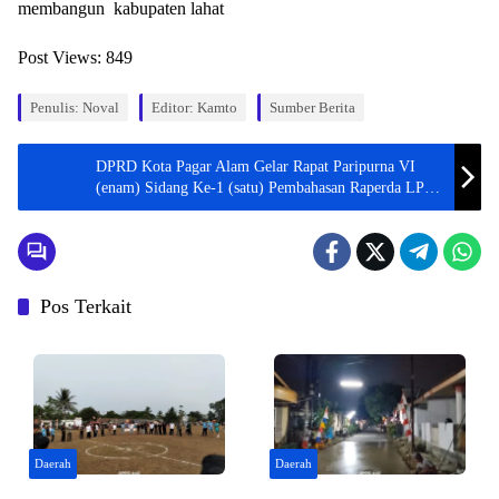
membangun kabupaten lahat
Post Views:
849
Penulis: Noval
Editor: Kamto
Sumber Berita
DPRD Kota Pagar Alam Gelar Rapat Paripurna VI
(enam) Sidang Ke-1 (satu) Pembahasan Raperda LPP
APBD TA2022
Pos Terkait
Daerah
Daerah