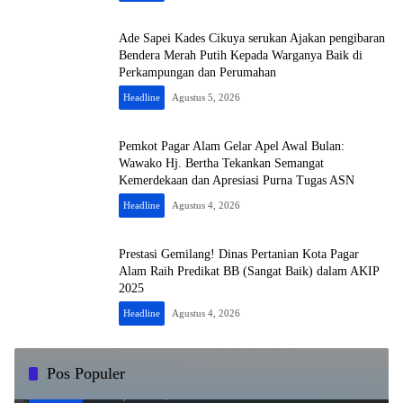
Ade Sapei Kades Cikuya serukan Ajakan pengibaran
Bendera Merah Putih Kepada Warganya Baik di
Perkampungan dan Perumahan
Headline
Agustus 5, 2026
Pemkot Pagar Alam Gelar Apel Awal Bulan:
Wawako Hj. Bertha Tekankan Semangat
Kemerdekaan dan Apresiasi Purna Tugas ASN
Headline
Agustus 4, 2026
Prestasi Gemilang! Dinas Pertanian Kota Pagar
Alam Raih Predikat BB (Sangat Baik) dalam AKIP
2025
Headline
Agustus 4, 2026
Lagi, Satres Narkoba Polres OKU Ciduk Pengedar
Pos Populer
1
Sabu
Juli 10, 2023
8840