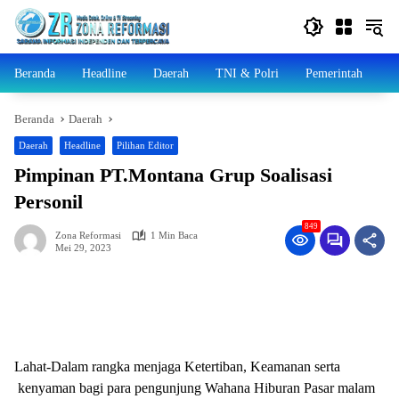
Langsung
ke
konten
Beranda
Headline
Daerah
TNI & Polri
Pemerintah
N
Beranda
Daerah
Daerah
Headline
Pilihan Editor
Pimpinan PT.Montana Grup Soalisasi
Personil
849
Zona Reformasi
1 Min Baca
Mei 29, 2023
Lahat-Dalam rangka menjaga Ketertiban, Keamanan serta
kenyaman bagi para pengunjung Wahana Hiburan Pasar malam