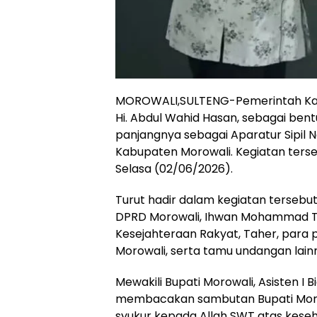
MOROWALI,SULTENG-Pemerintah Kab
Hi. Abdul Wahid Hasan, sebagai be
panjangnya sebagai Aparatur Sipil 
Kabupaten Morowali. Kegiatan terse
Selasa (02/06/2026).
Turut hadir dalam kegiatan tersebut W
DPRD Morowali, Ihwan Mohammad Tha
Kesejahteraan Rakyat, Taher, para 
Morowali, serta tamu undangan lain
Mewakili Bupati Morowali, Asisten I
membacakan sambutan Bupati Moro
syukur kepada Allah SWT atas kese