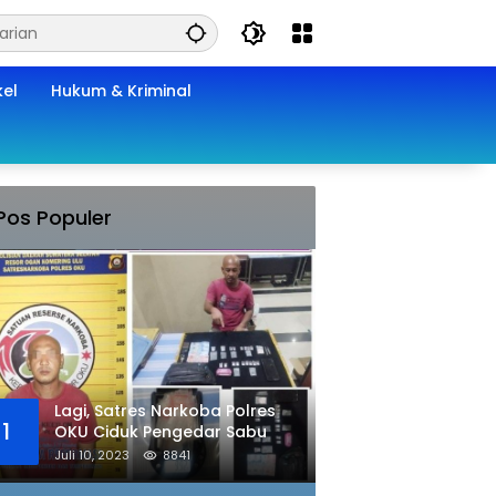
kel
Hukum & Kriminal
Pos Populer
Lagi, Satres Narkoba Polres
1
OKU Ciduk Pengedar Sabu
Juli 10, 2023
8841