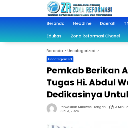
Langsung
ke
konten
Beranda
Headline
Daerah
TN
Edukasi
Zona Reformasi Chanel
Beranda
Uncategorized
Uncategorized
Pemkab Berikan A
Tugas Hi. Abdul 
Dedikasinya Untu
Perwakilan Sulawesi Tengah
3 Min B
Juni 3, 2026