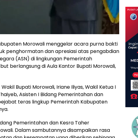
upaten Morowali menggelar acara purna bakti
ntuk penghormatan dan apresiasi atas pengabdian
Negara (ASN) di lingkungan Pemerintah
but berlangsung di Aula Kantor Bupati Morowali,
akil Bupati Morowali, Iriane Iliyas, Wakil Ketua I
iyeb, Asisten I Bidang Pemerintahan dan
pejabat teras lingkup Pemerintah Kabupaten
nya.
 Bidang Pemerintahan dan Kesra Taher
wali. Dalam sambutannya disampaikan rasa
hatan dan kesempatan yang diberikan sehingga