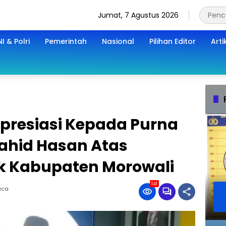
Jumat, 7 Agustus 2026
I & Polri
Pemerintah
Nasional
Pilihan Editor
Arti
presiasi Kepada Purna
Wahid Hasan Atas
k Kabupaten Morowali
141
aca