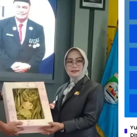
Yu
Di