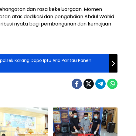
ehangatan dan rasa kekeluargaan. Momen
tan atas dedikasi dan pengabdian Abdul Wahid
tribusi nyata bagi pembangunan dan kemajuan
olsek Karang Dapo Iptu Aria Pantau Panen