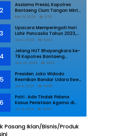
Assiama Presisi, Kapolres
2
Bantaeng Cium Tangan Minta
di Doakan.
Mei 19, 2024
6731
Upacara Memperingati Hari
3
Lahir Pancasila Tahun 2023,
Wakapolres Lampung Utara
Juni 1, 2023
6632
Bacakan Amanat Kepala BPIP
RI.
Jelang HUT Bhayangkara ke-
4
78 Kapolres Bantaeng
Resmikan Sumur Bor di Desa
Juni 25, 2024
6154
Kaloling Bantaeng
Presiden Joko Widodo
5
Resmikan Bandar Udara Ewer
di Asmat
Juli 6, 2023
6058
Polri : Ada Tindak Pidana
6
Kasus Penistaan Agama di
Ponpes Al Zaytun
Juli 4, 2023
5699
k Pasang Iklan/Bisnis/Produk
sini