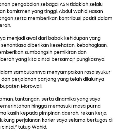
an pengabdian sebagai ASN tidaklah selalu
n komitmen yang tinggi, Abdul Wahid Hasan
gan serta memberikan kontribusi positif dalam
erah.
ya menjadi awal dari babak kehidupan yang
senantiasa diberikan kesehatan, kebahagiaan,
memberikan sumbangsih pemikiran dan
erah yang kita cintai bersama,” pungkasnya.
, dalam sambutannya menyampaikan rasa syukur
an perjalanan panjang yang telah dilaluinya
bupaten Morowali.
man, tantangan, serta dinamika yang saya
pemerintahan hingga memasuki masa purna
ma kasih kepada pimpinan daerah, rekan kerja,
dukung perjalanan karier saya selama bertugas di
intai,” tutup Wahid.