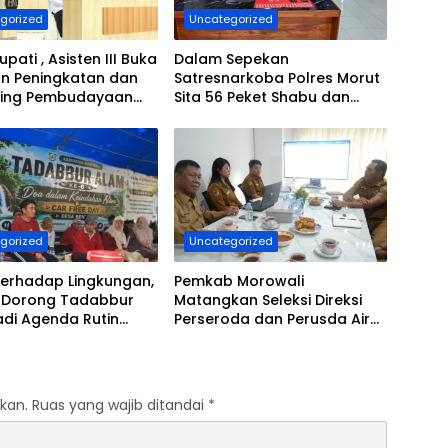
gorized
Uncategorized
upati , Asisten III Buka
Dalam Sepekan
an Peningkatan dan
Satresnarkoba Polres Morut
ring Pembudayaan
Sita 56 Peket Shabu dan
Sehat
Amakan 4 Orang Pelaku
gorized
Uncategorized
Terhadap Lingkungan,
Pemkab Morowali
Dorong Tadabbur
Matangkan Seleksi Direksi
adi Agenda Rutin
Perseroda dan Perusda Air
an
Minum
kan.
Ruas yang wajib ditandai
*