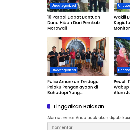
Uncategorized
Uncate
10 Parpol Dapat Bantuan
Wakili B
Dana Hibah Dari Pemkab
Kegiat
Morowali
Monito
Hidup 
Uncategorized
Uncate
Polisi Amankan Terduga
Peduli 
Pelaku Penganiayaan di
Wabup 
Bahodopi Yang
Alam J
Menyebabkan Korban
Tahun
Meninggal Dunia
Tinggalkan Balasan
Alamat email Anda tidak akan dipublikasi