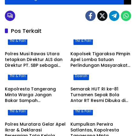
Turut Raih Predikat Zero
Pos Terkait
TNI & Polri
TNI & Polri
Polres Musi Rawas Utara
Kapolsek Tigaraksa Pimpin
tetapkan Direktur ALS dan
Apel Lomba Satuan
Direktur PT. SBP sebagai
Perlindungan Masyarakat
tersangka
Kecamatan Tigaraksa
TNI & Polri
Daerah
Kapolresta Tangerang
Semarak HUT RI ke-81
Minta Warga Jangan
Turnamen Sepak Bola
Bakar Sampah
Antar RT Resmi Dibuka di
Sembarangan, Kemarau
Desa Cileles Kecamatan
TNI & Polri
TNI & Polri
Tingkatkan Resiko
Tigaraksa di Ikuti 20 RT
Kebakaran
Polres Muratara Gelar Apel
Kumpulkan Perwira
Ikrar & Deklarasi
Satlantas, Kapolresta
Peresmian Tata Kelola
Tangerang Minta