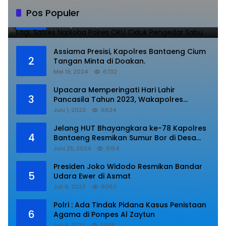
Lagi, Satres Narkoba Polres OKU Ciduk
Pos Populer
1
Pengedar Sabu
Juli 10, 2023
8848
Assiama Presisi, Kapolres Bantaeng Cium
2
Tangan Minta di Doakan.
Mei 19, 2024
6732
Upacara Memperingati Hari Lahir
3
Pancasila Tahun 2023, Wakapolres
Lampung Utara Bacakan Amanat Kepala
Juni 1, 2023
6634
BPIP RI.
Jelang HUT Bhayangkara ke-78 Kapolres
4
Bantaeng Resmikan Sumur Bor di Desa
Kaloling Bantaeng
Juni 25, 2024
6154
Presiden Joko Widodo Resmikan Bandar
5
Udara Ewer di Asmat
Juli 6, 2023
6063
Polri : Ada Tindak Pidana Kasus Penistaan
6
Agama di Ponpes Al Zaytun
Juli 4, 2023
5699