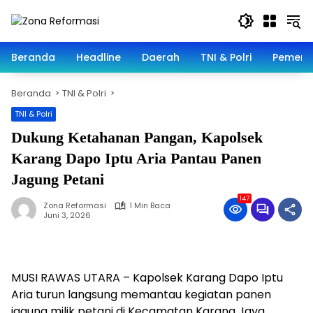
Langsung
ke
konten
Beranda
Headline
Daerah
TNI & Polri
Pemeri
Beranda
TNI & Polri
TNI & Polri
Dukung Ketahanan Pangan, Kapolsek
Karang Dapo Iptu Aria Pantau Panen
Jagung Petani
147
Zona Reformasi
1 Min Baca
Juni 3, 2026
MUSI RAWAS UTARA – Kapolsek Karang Dapo Iptu
Aria turun langsung memantau kegiatan panen
jagung milik petani di Kecamatan Karang Jaya,