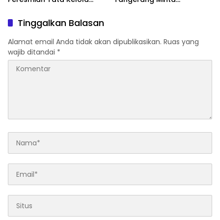
Sumur Minyak Masyarakat
Penanganan Laka Cepat
Sesuai Permen ESDM
dan Profesional
Tinggalkan Balasan
No.14/2025
Alamat email Anda tidak akan dipublikasikan.
Ruas yang
wajib ditandai
*