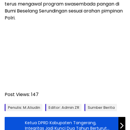
terus mengawal program swasembada pangan di
Bumi Beselang Serundingan sesuai arahan pimpinan
Polri.
Post Views:
147
Penulis: M.Aliudin
Editor: Admin ZR
Sumber Berita
Ketua DPRD Kabupaten Tangerang,
Integritas Jadi Kunci Dua Tahun Berturut