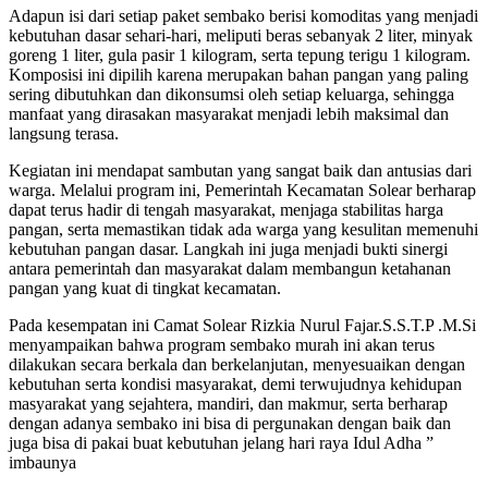
Adapun isi dari setiap paket sembako berisi komoditas yang menjadi
kebutuhan dasar sehari-hari, meliputi beras sebanyak 2 liter, minyak
goreng 1 liter, gula pasir 1 kilogram, serta tepung terigu 1 kilogram.
Komposisi ini dipilih karena merupakan bahan pangan yang paling
sering dibutuhkan dan dikonsumsi oleh setiap keluarga, sehingga
manfaat yang dirasakan masyarakat menjadi lebih maksimal dan
langsung terasa.
Kegiatan ini mendapat sambutan yang sangat baik dan antusias dari
warga. Melalui program ini, Pemerintah Kecamatan Solear berharap
dapat terus hadir di tengah masyarakat, menjaga stabilitas harga
pangan, serta memastikan tidak ada warga yang kesulitan memenuhi
kebutuhan pangan dasar. Langkah ini juga menjadi bukti sinergi
antara pemerintah dan masyarakat dalam membangun ketahanan
pangan yang kuat di tingkat kecamatan.
Pada kesempatan ini Camat Solear Rizkia Nurul Fajar.S.S.T.P .M.Si
menyampaikan bahwa program sembako murah ini akan terus
dilakukan secara berkala dan berkelanjutan, menyesuaikan dengan
kebutuhan serta kondisi masyarakat, demi terwujudnya kehidupan
masyarakat yang sejahtera, mandiri, dan makmur, serta berharap
dengan adanya sembako ini bisa di pergunakan dengan baik dan
juga bisa di pakai buat kebutuhan jelang hari raya Idul Adha ”
imbaunya