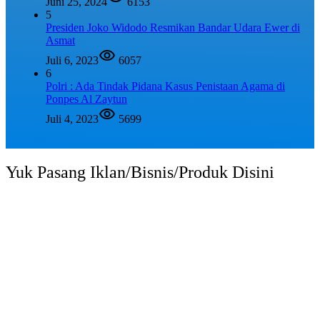
Juni 25, 2024
6153
5
Presiden Joko Widodo Resmikan Bandar Udara Ewer di
Asmat
Juli 6, 2023
6057
6
Polri : Ada Tindak Pidana Kasus Penistaan Agama di
Ponpes Al Zaytun
Juli 4, 2023
5699
Yuk Pasang Iklan/Bisnis/Produk Disini