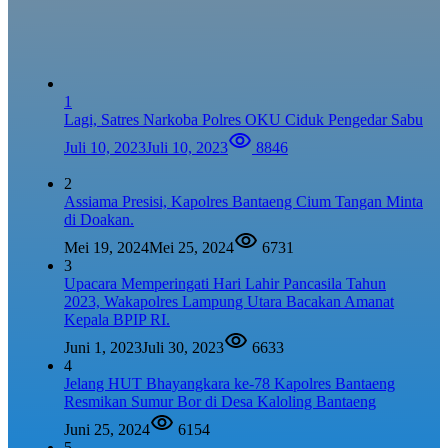
1
Lagi, Satres Narkoba Polres OKU Ciduk Pengedar Sabu
Juli 10, 2023
Juli 10, 2023
8846
2
Assiama Presisi, Kapolres Bantaeng Cium Tangan Minta
di Doakan.
Mei 19, 2024
Mei 25, 2024
6731
3
Upacara Memperingati Hari Lahir Pancasila Tahun
2023, Wakapolres Lampung Utara Bacakan Amanat
Kepala BPIP RI.
Juni 1, 2023
Juli 30, 2023
6633
4
Jelang HUT Bhayangkara ke-78 Kapolres Bantaeng
Resmikan Sumur Bor di Desa Kaloling Bantaeng
Juni 25, 2024
6154
5