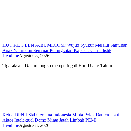
HUT KE-3 LENSABUMI.COM: Wujud Syukur Melalui Santunan
Anak Yatim dan Seminar Peningkatan Kapasitas Jurnalistik
Headline
Agustus 8, 2026
Tigaraksa – Dalam rangka memperingati Hari Ulang Tahun…
Ketua DPN LSM Gerhana Indonesia Minta Polda Banten Usut
Aktor Intelektual Demo Minta Jatah Limbah PEMI
Headline
Agustus 8, 2026