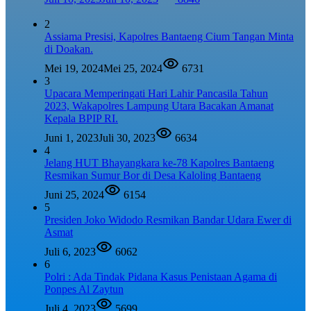
2
Assiama Presisi, Kapolres Bantaeng Cium Tangan Minta
di Doakan.
Mei 19, 2024
Mei 25, 2024
6731
3
Upacara Memperingati Hari Lahir Pancasila Tahun
2023, Wakapolres Lampung Utara Bacakan Amanat
Kepala BPIP RI.
Juni 1, 2023
Juli 30, 2023
6634
4
Jelang HUT Bhayangkara ke-78 Kapolres Bantaeng
Resmikan Sumur Bor di Desa Kaloling Bantaeng
Juni 25, 2024
6154
5
Presiden Joko Widodo Resmikan Bandar Udara Ewer di
Asmat
Juli 6, 2023
6062
6
Polri : Ada Tindak Pidana Kasus Penistaan Agama di
Ponpes Al Zaytun
Juli 4, 2023
5699