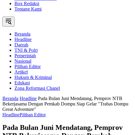
Box Redaksi
Tentang Kami
Beranda
Headline
Daerah
TNI & Polri
Pemerintah
Nasional
Pilihan Editor
Artikel
Hukum & Kriminal
Edukasi
Zona Reformasi Chanel
Beranda
Headline
Pada Bulan Juni Mendatang, Pemprov NTB
Bekerjasama Dengan Pemkab Dompu Siap Gelar "Trabas Dompu
Great Adventure"
Headline
Pilihan Editor
Pada Bulan Juni Mendatang, Pemprov