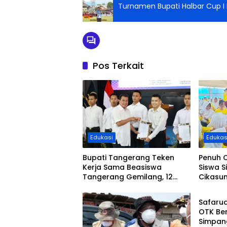
Turnamen Bupati Halbar Cup I
Pos Terkait
Edukasi
Edukas
Bupati Tangerang Teken
Penuh 
Kerja Sama Beasiswa
Siswa S
Tangerang Gemilang, 12
Cikasu
Peristi
Putra-Putri Daerah Raih
Solear
Beasiswa Pendidikan
Bersam
Safaru
Transportasi
OTK Ber
Simpang