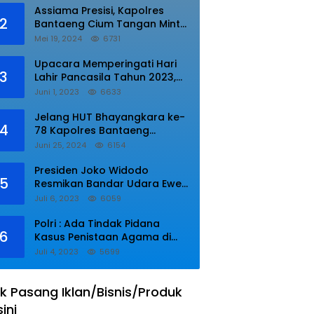
Assiama Presisi, Kapolres
2
Bantaeng Cium Tangan Minta
di Doakan.
Mei 19, 2024
6731
Upacara Memperingati Hari
3
Lahir Pancasila Tahun 2023,
Wakapolres Lampung Utara
Juni 1, 2023
6633
Bacakan Amanat Kepala BPIP
RI.
Jelang HUT Bhayangkara ke-
4
78 Kapolres Bantaeng
Resmikan Sumur Bor di Desa
Juni 25, 2024
6154
Kaloling Bantaeng
Presiden Joko Widodo
5
Resmikan Bandar Udara Ewer
di Asmat
Juli 6, 2023
6059
Polri : Ada Tindak Pidana
6
Kasus Penistaan Agama di
Ponpes Al Zaytun
Juli 4, 2023
5699
k Pasang Iklan/Bisnis/Produk
sini