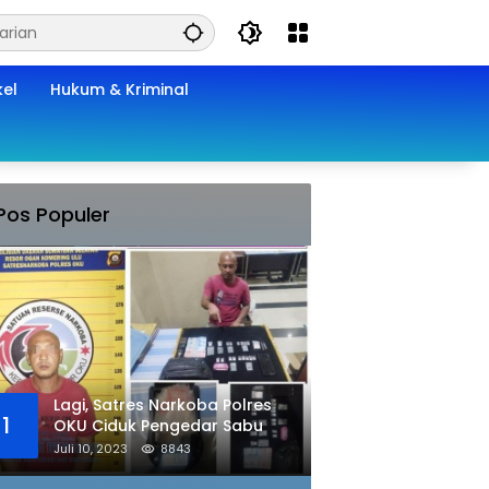
kel
Hukum & Kriminal
Pos Populer
Lagi, Satres Narkoba Polres
1
OKU Ciduk Pengedar Sabu
Juli 10, 2023
8843