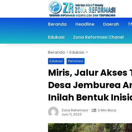
Langsung
ke
konten
Beranda
Headline
Daerah
TN
Edukasi
Zona Reformasi Chanel
Beranda
Edukasi
Edukasi
Peristiwa
Miris, Jalur Akse
Desa Jemburea Am
Inilah Bentuk Inis
Zona Reformasi
2 Min Baca
Juni 11, 2023