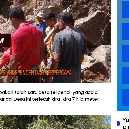
an salah satu desa terpencil yang ada di
nda. Desa ini terletak kira-kira 7 kilo meter
Yu
Di