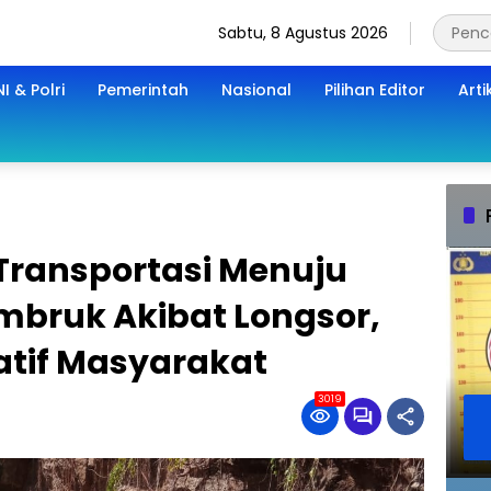
Sabtu, 8 Agustus 2026
I & Polri
Pemerintah
Nasional
Pilihan Editor
Arti
s Transportasi Menuju
bruk Akibat Longsor,
iatif Masyarakat
3019