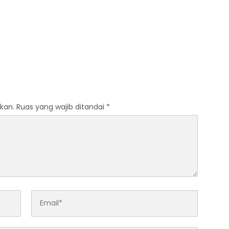
n Desak Polisi Usut
Kebakaran Besar, Asap
Hitam Pekat Membubung di
Udara
kan.
Ruas yang wajib ditandai
*