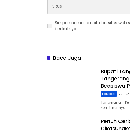
Simpan nama, email, dan situs web 
berikutnya.
Baca Juga
Bupati Tan
Tangerang 
Beasiswa P
Edukasi
Juli 2
Tangerang – Pe
komitmennya…
Penuh Ceri
Cikasungk