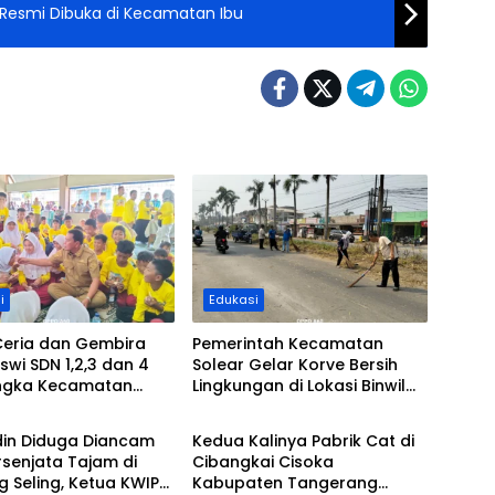
 Resmi Dibuka di Kecamatan Ibu
i
Edukasi
Ceria dan Gembira
Pemerintah Kecamatan
iswi SDN 1,2,3 dan 4
Solear Gelar Korve Bersih
ngka Kecamatan
Lingkungan di Lokasi Binwil
wa
Peristiwa
 Makan Siang
dan Jalan Adiyasa Desa
a Bupati Tangerang
Cikuya
din Diduga Diancam
Kedua Kalinya Pabrik Cat di
senjata Tajam di
Cibangkai Cisoka
 Seling, Ketua KWIP
Kabupaten Tangerang