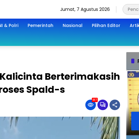
Jumat, 7 Agustus 2026
I & Polri
Pemerintah
Nasional
Pilihan Editor
Arti
Kalicinta Berterimakasih
oses Spald-s
817