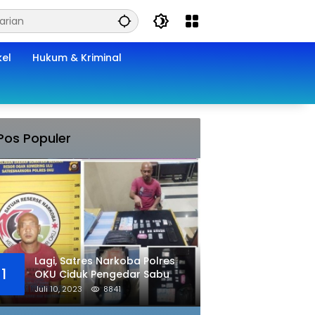
kel
Hukum & Kriminal
Pos Populer
Lagi, Satres Narkoba Polres
1
OKU Ciduk Pengedar Sabu
Juli 10, 2023
8841