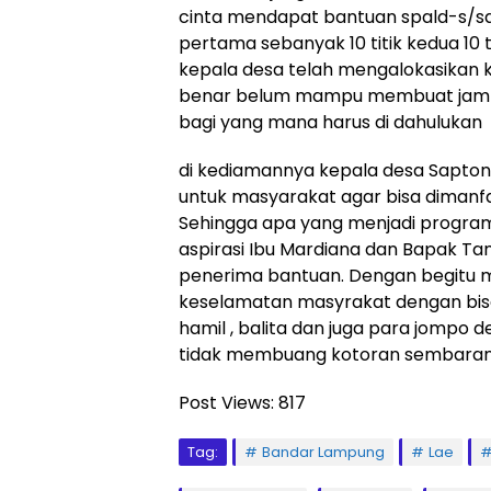
cinta mendapat bantuan spald-s/sa
pertama sebanyak 10 titik kedua 10 
kepala desa telah mengalokasikan 
benar belum mampu membuat jamba
bagi yang mana harus di dahulukan
di kediamannya kepala desa Sapton
untuk masyarakat agar bisa dimanf
Sehingga apa yang menjadi progra
aspirasi Ibu Mardiana dan Bapak Ta
penerima bantuan. Dengan begitu 
keselamatan masyrakat dengan bisa
hamil , balita dan juga para jompo
tidak membuang kotoran sembaran
Post Views:
817
Tag:
Bandar Lampung
Lae