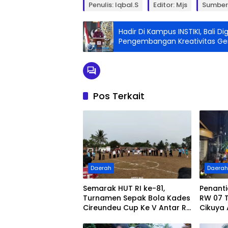
Penulis: Iqbal.s
Editor: Mjs
Sumber 
Hadir Di Kampus INSTIKI, Bali 
Pengembangan Kreativitas Ge
Pos Terkait
Daerah
Daera
Semarak HUT RI ke-81,
Penant
Turnamen Sepak Bola Kades
RW 07 
Cireundeu Cup Ke V Antar RT
Cikuya 
Resmi Dibuka Oleh ” LEPSI” di
Betonisa
Lapangan FC Family