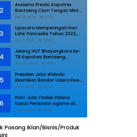
Assiama Presisi, Kapolres
2
Bantaeng Cium Tangan Minta
di Doakan.
Mei 19, 2024
6731
Upacara Memperingati Hari
3
Lahir Pancasila Tahun 2023,
Wakapolres Lampung Utara
Juni 1, 2023
6632
Bacakan Amanat Kepala BPIP
RI.
Jelang HUT Bhayangkara ke-
4
78 Kapolres Bantaeng
Resmikan Sumur Bor di Desa
Juni 25, 2024
6154
Kaloling Bantaeng
Presiden Joko Widodo
5
Resmikan Bandar Udara Ewer
di Asmat
Juli 6, 2023
6058
Polri : Ada Tindak Pidana
6
Kasus Penistaan Agama di
Ponpes Al Zaytun
Juli 4, 2023
5699
k Pasang Iklan/Bisnis/Produk
sini