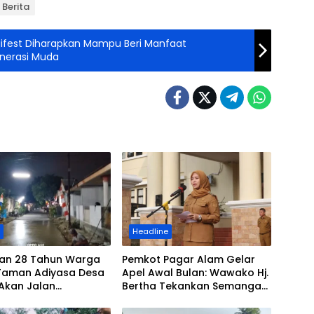
Berita
Digifest Diharapkan Mampu Beri Manfaat
nerasi Muda
h
Headline
ian 28 Tahun Warga
Pemkot Pagar Alam Gelar
Taman Adiyasa Desa
Apel Awal Bulan: Wawako Hj.
Akan Jalan
Bertha Tekankan Semangat
si Kini Terealisasi
Kemerdekaan dan Apresiasi
Purna Tugas ASN