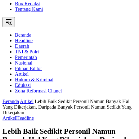
Box Redaksi
Tentang Kami
Beranda
Headline
Daerah
TNI & Polri
Pemerintah
Nasional
Pilihan Editor
Artikel
Hukum & Kriminal
Edukasi
Zona Reformasi Chanel
Beranda
Artikel
Lebih Baik Sedikit Personil Namun Banyak Hal
Yang Dikerjakan, Daripada Banyak Personil Namun Sedikit Yang
Dikerjakan
Artikel
Headline
Lebih Baik Sedikit Personil Namun