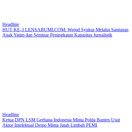
Headline
HUT KE-3 LENSABUMI.COM: Wujud Syukur Melalui Santunan
Anak Yatim dan Seminar Peningkatan Kapasitas Jurnalistik
Headline
Ketua DPN LSM Gerhana Indonesia Minta Polda Banten Usut
Aktor Intelektual Demo Minta Jatah Limbah PEMI