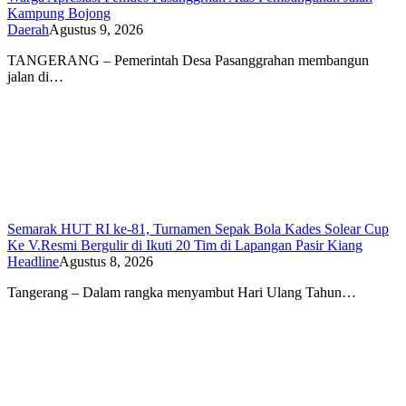
Kampung Bojong
Daerah
Agustus 9, 2026
TANGERANG – Pemerintah Desa Pasanggrahan membangun
jalan di…
Semarak HUT RI ke-81, Turnamen Sepak Bola Kades Solear Cup
Ke V.Resmi Bergulir di Ikuti 20 Tim di Lapangan Pasir Kiang
Headline
Agustus 8, 2026
Tangerang – Dalam rangka menyambut Hari Ulang Tahun…