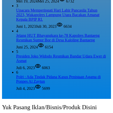
Mei 19, 2024
Mei 25, 2024
6732
3
Upacara Memperingati Hari Lahir Pancasila Tahun
2023, Wakapolres Lampung Utara Bacakan Amanat
Kepala BPIP RI.
Juni 1, 2023
Juli 30, 2023
6634
4
Jelang HUT Bhayangkara ke-78 Kapolres Bantaeng
Resmikan Sumur Bor di Desa Kaloling Bantaeng
Juni 25, 2024
6154
5
Presiden Joko Widodo Resmikan Bandar Udara Ewer di
Asmat
Juli 6, 2023
6063
6
Polri : Ada Tindak Pidana Kasus Penistaan Agama di
Ponpes Al Zaytun
Juli 4, 2023
5699
Yuk Pasang Iklan/Bisnis/Produk Disini