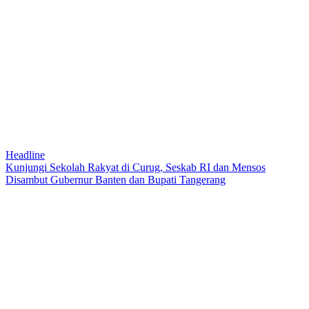
Headline
Kunjungi Sekolah Rakyat di Curug, Seskab RI dan Mensos
Disambut Gubernur Banten dan Bupati Tangerang