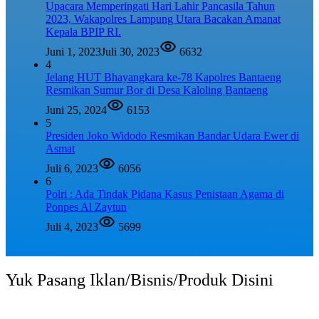
Upacara Memperingati Hari Lahir Pancasila Tahun
2023, Wakapolres Lampung Utara Bacakan Amanat
Kepala BPIP RI.
Juni 1, 2023
Juli 30, 2023
6632
4
Jelang HUT Bhayangkara ke-78 Kapolres Bantaeng
Resmikan Sumur Bor di Desa Kaloling Bantaeng
Juni 25, 2024
6153
5
Presiden Joko Widodo Resmikan Bandar Udara Ewer di
Asmat
Juli 6, 2023
6056
6
Polri : Ada Tindak Pidana Kasus Penistaan Agama di
Ponpes Al Zaytun
Juli 4, 2023
5699
Yuk Pasang Iklan/Bisnis/Produk Disini