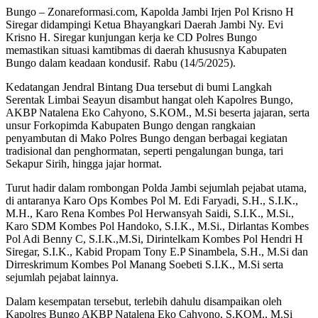
Bungo – Zonareformasi.com, Kapolda Jambi Irjen Pol Krisno H
Siregar didampingi Ketua Bhayangkari Daerah Jambi Ny. Evi
Krisno H. Siregar kunjungan kerja ke CD Polres Bungo
memastikan situasi kamtibmas di daerah khususnya Kabupaten
Bungo dalam keadaan kondusif. Rabu (14/5/2025).
Kedatangan Jendral Bintang Dua tersebut di bumi Langkah
Serentak Limbai Seayun disambut hangat oleh Kapolres Bungo,
AKBP Natalena Eko Cahyono, S.KOM., M.Si beserta jajaran, serta
unsur Forkopimda Kabupaten Bungo dengan rangkaian
penyambutan di Mako Polres Bungo dengan berbagai kegiatan
tradisional dan penghormatan, seperti pengalungan bunga, tari
Sekapur Sirih, hingga jajar hormat.
Turut hadir dalam rombongan Polda Jambi sejumlah pejabat utama,
di antaranya Karo Ops Kombes Pol M. Edi Faryadi, S.H., S.I.K.,
M.H., Karo Rena Kombes Pol Herwansyah Saidi, S.I.K., M.Si.,
Karo SDM Kombes Pol Handoko, S.I.K., M.Si., Dirlantas Kombes
Pol Adi Benny C, S.I.K.,M.Si, Dirintelkam Kombes Pol Hendri H
Siregar, S.I.K., Kabid Propam Tony E.P Sinambela, S.H., M.Si dan
Dirreskrimum Kombes Pol Manang Soebeti S.I.K., M.Si serta
sejumlah pejabat lainnya.
Dalam kesempatan tersebut, terlebih dahulu disampaikan oleh
Kapolres Bungo AKBP Natalena Eko Cahyono, S.KOM., M.Si