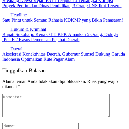
Breaking News! Kejari PALI Tetapkan 5 Tersangka Korupsi
Proyek Perkim dan Dinas Pendidikan, 3 Orang PNS Ikut Terseret
Headline
Satu Pintu untuk Semua: Rahasia KDKMP yang Bikin Penasaran!
Hukum & Kriminal
​Bupati Sukoharjo Kena OTT: KPK Amankan 5 Orang, Diduga
‘Peti Es’ Kasus Pemerasan Pejabat Daerah
Daerah
​Akselerasi Konektivitas Daerah, Gubernur Sumsel Dukung Garuda
Indonesia Optimalkan Rute Pagar Alam
Tinggalkan Balasan
Alamat email Anda tidak akan dipublikasikan.
Ruas yang wajib
ditandai
*