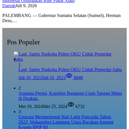
Indonesia Optimalkan Rute Pagar Alam
Daerah
Juli 9, 2026
PALEMBANG — Gubernur Sumatra Selatan (Sumsel), Herman
Deru,…
Pos Populer
1
Lagi, Satres Narkoba Polres OKU Ciduk Pengedar Sabu
Juli 10, 2023
Juli 10, 2023
8848
2
Assiama Presisi, Kapolres Bantaeng Cium Tangan Minta
di Doakan.
Mei 19, 2024
Mei 25, 2024
6732
3
Upacara Memperingati Hari Lahir Pancasila Tahun
2023, Wakapolres Lampung Utara Bacakan Amanat
Kepala BPIP RI.