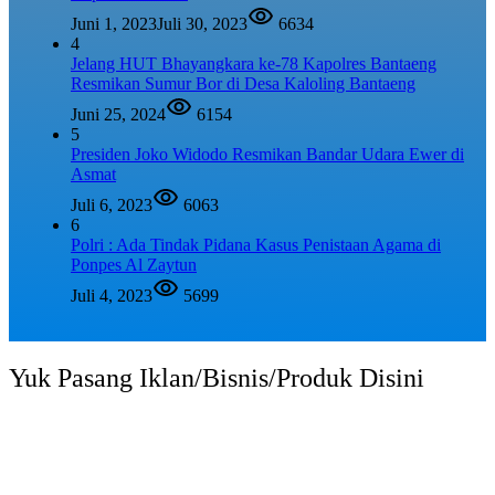
Juni 1, 2023
Juli 30, 2023
6634
4
Jelang HUT Bhayangkara ke-78 Kapolres Bantaeng
Resmikan Sumur Bor di Desa Kaloling Bantaeng
Juni 25, 2024
6154
5
Presiden Joko Widodo Resmikan Bandar Udara Ewer di
Asmat
Juli 6, 2023
6063
6
Polri : Ada Tindak Pidana Kasus Penistaan Agama di
Ponpes Al Zaytun
Juli 4, 2023
5699
Yuk Pasang Iklan/Bisnis/Produk Disini