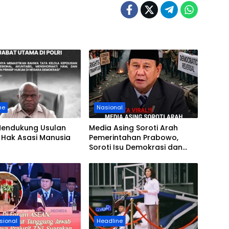
ne
Nasional
Mendukung Usulan
Media Asing Soroti Arah
 Hak Asasi Manusia
Pemerintahan Prabowo,
Soroti Isu Demokrasi dan
Anggaran
sional
Headline