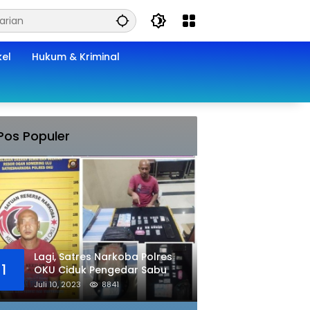
kel
Hukum & Kriminal
Pos Populer
Lagi, Satres Narkoba Polres
1
OKU Ciduk Pengedar Sabu
Juli 10, 2023
8841