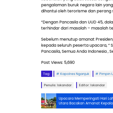
pengalaman buruk negara lain yang d
dihantui oleh terorisme dan perang
“Dengan Pancasila dan UUD 45, dalam
terhindar dari masalah – masalah te
Sebelum menutup amanat Preside
kepada seluruh peserta upacara, “ Se
Pancasila, Semua Anda Indonesia , 
Post Views:
5,690
Tag:
Kapolres Nganjuk
Pimpin U
Penulis: Iskandar
Editor: Iskandar
Upacara Memperingati Hari La
Utara Bacakan Amanat Kepala B