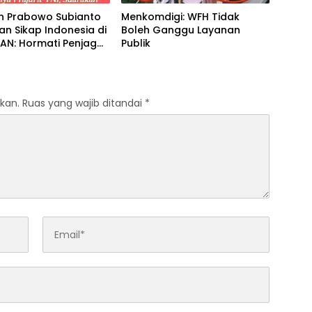
en Prabowo Subianto
Menkomdigi: WFH Tidak
n Sikap Indonesia di
Boleh Ganggu Layanan
AN: Hormati Penjaga
Publik
aian, Tegakkan
nternasional
kan.
Ruas yang wajib ditandai
*