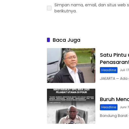
Simpan nama, email, dan situs web 
berikutnya.
Baca Juga
Satu Pintu
Penasaran
Headline
Juli 1
JAKARTA — Ada 
Buruh Mend
Headline
Juni 
Bandung Barat –