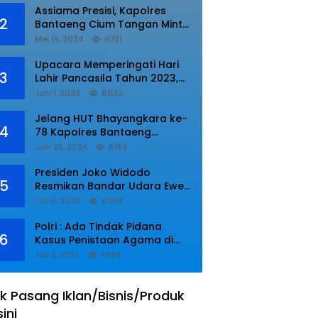
Assiama Presisi, Kapolres
2
Bantaeng Cium Tangan Minta
di Doakan.
Mei 19, 2024
6731
Upacara Memperingati Hari
3
Lahir Pancasila Tahun 2023,
Wakapolres Lampung Utara
Juni 1, 2023
6632
Bacakan Amanat Kepala BPIP
RI.
Jelang HUT Bhayangkara ke-
4
78 Kapolres Bantaeng
Resmikan Sumur Bor di Desa
Juni 25, 2024
6154
Kaloling Bantaeng
Presiden Joko Widodo
5
Resmikan Bandar Udara Ewer
di Asmat
Juli 6, 2023
6058
Polri : Ada Tindak Pidana
6
Kasus Penistaan Agama di
Ponpes Al Zaytun
Juli 4, 2023
5699
k Pasang Iklan/Bisnis/Produk
sini