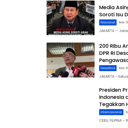
Media Asin
Soroti Isu
Nasional
Mei 1
JAKARTA — Jalan
200 Ribu An
DPR RI Des
Pengawas
Headline
Mei 1
JAKARTA – Ketua 
Presiden P
Indonesia 
Tegakkan H
Internasional
M
CEBU, FILIPINA –