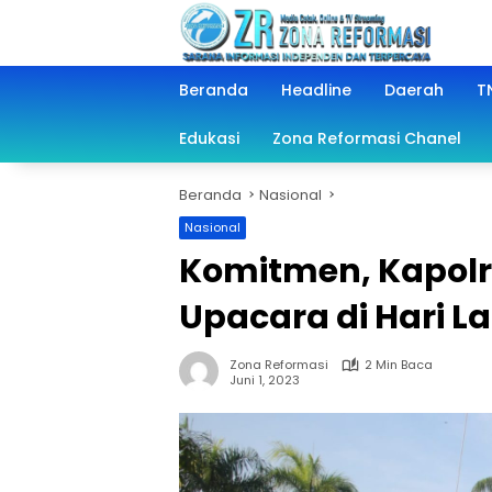
Langsung
ke
konten
Beranda
Headline
Daerah
TN
Edukasi
Zona Reformasi Chanel
Beranda
Nasional
Nasional
Komitmen, Kapolr
Upacara di Hari La
Zona Reformasi
2 Min Baca
Juni 1, 2023