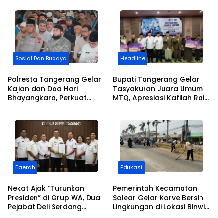
Terhadap Olahraga Sepak
Matangkan Persiapan
Bola
Sosial Dan Budaya
Headline
Polresta Tangerang Gelar
Bupati Tangerang Gelar
Kajian dan Doa Hari
Tasyakuran Juara Umum
Bhayangkara, Perkuat
MTQ, Apresiasi Kafilah Raih
Pengabdian dan Tebar
Prestasi Lima Kali Berturut-
Kepedulian
turut
Daerah
Edukasi
Nekat Ajak “Turunkan
Pemerintah Kecamatan
Presiden” di Grup WA, Dua
Solear Gelar Korve Bersih
Pejabat Deli Serdang
Lingkungan di Lokasi Binwil
Langsung Tumbang
dan Jalan Adiyasa Desa