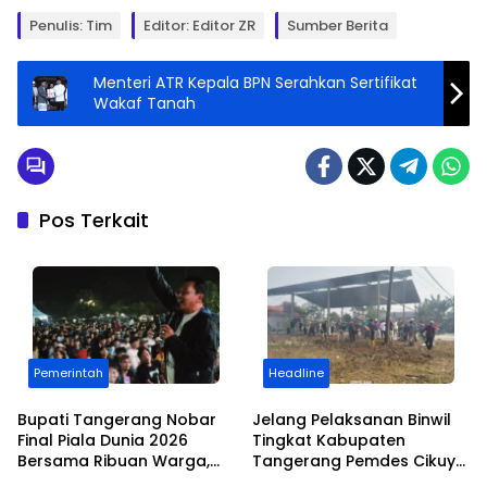
Penulis: Tim
Editor: Editor ZR
Sumber Berita
Menteri ATR Kepala BPN Serahkan Sertifikat
Wakaf Tanah
Pos Terkait
Pemerintah
Headline
Bupati Tangerang Nobar
Jelang Pelaksanan Binwil
Final Piala Dunia 2026
Tingkat Kabupaten
Bersama Ribuan Warga,
Tangerang Pemdes Cikuya
Sebut Tingginya Kecintaan
Gelar Kerja Bakti Massal