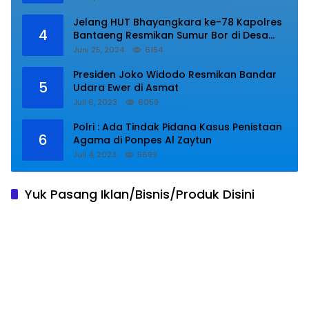
BPIP RI.
Jelang HUT Bhayangkara ke-78 Kapolres
4
Bantaeng Resmikan Sumur Bor di Desa
Kaloling Bantaeng
Juni 25, 2024
6154
Presiden Joko Widodo Resmikan Bandar
5
Udara Ewer di Asmat
Juli 6, 2023
6059
Polri : Ada Tindak Pidana Kasus Penistaan
6
Agama di Ponpes Al Zaytun
Juli 4, 2023
5699
Yuk Pasang Iklan/Bisnis/Produk Disini