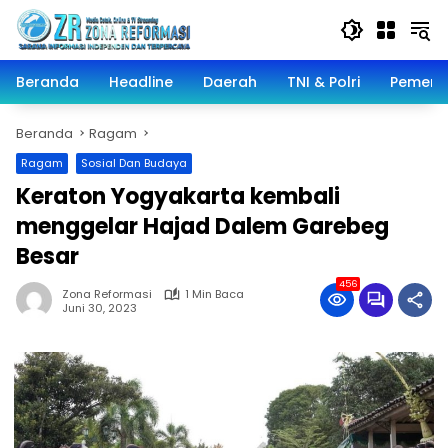
Langsung
ke
konten
Beranda
Headline
Daerah
TNI & Polri
Pemeri
Beranda
Ragam
Ragam
Sosial Dan Budaya
Keraton Yogyakarta kembali
menggelar Hajad Dalem Garebeg
Besar
456
Zona Reformasi
1 Min Baca
Juni 30, 2023