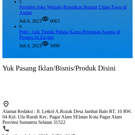
5
Presiden Joko Widodo Resmikan Bandar Udara Ewer di
Asmat
Juli 6, 2023
6063
6
Polri : Ada Tindak Pidana Kasus Penistaan Agama di
Ponpes Al Zaytun
Juli 4, 2023
5699
Yuk Pasang Iklan/Bisnis/Produk Disini
Alamat Redaksi : Jl. Letkol A.Rozak Desa Jambat Balo RT. 10 RW.
04 Kel. Ulu Rurah Kec. Pagar Alam SElatan Kota Pagar Alam
Provinsi Sumatera Selatan 31522