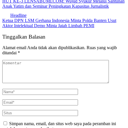
HUT KE-3 LENSABUMI.COM: Wujud Syukur Melalui Santunan
Anak Yatim dan Seminar Peningkatan Kapasitas Jurnalistik
Headline
Ketua DPN LSM Gerhana Indonesia Minta Polda Banten Usut
Aktor Intelektual Demo Minta Jatah Limbah PEMI
Tinggalkan Balasan
Alamat email Anda tidak akan dipublikasikan.
Ruas yang wajib
ditandai
*
Simpan nama, email, dan situs web saya pada peramban ini