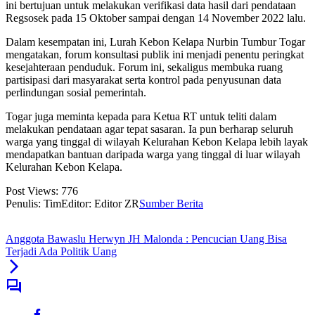
ini bertujuan untuk melakukan verifikasi data hasil dari pendataan
Regsosek pada 15 Oktober sampai dengan 14 November 2022 lalu.
Dalam kesempatan ini, Lurah Kebon Kelapa Nurbin Tumbur Togar
mengatakan, forum konsultasi publik ini menjadi penentu peringkat
kesejahteraan penduduk. Forum ini, sekaligus membuka ruang
partisipasi dari masyarakat serta kontrol pada penyusunan data
perlindungan sosial pemerintah.
Togar juga meminta kepada para Ketua RT untuk teliti dalam
melakukan pendataan agar tepat sasaran. Ia pun berharap seluruh
warga yang tinggal di wilayah Kelurahan Kebon Kelapa lebih layak
mendapatkan bantuan daripada warga yang tinggal di luar wilayah
Kelurahan Kebon Kelapa.
Post Views:
776
Penulis: Tim
Editor: Editor ZR
Sumber Berita
Anggota Bawaslu Herwyn JH Malonda : Pencucian Uang Bisa
Terjadi Ada Politik Uang