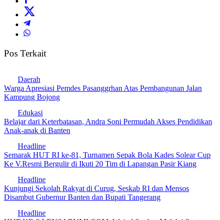
Pos Terkait
Daerah
Warga Apresiasi Pemdes Pasanggrhan Atas Pembangunan Jalan
Kampung Bojong
Edukasi
Belajar dari Keterbatasan, Andra Soni Permudah Akses Pendidikan
Anak-anak di Banten
Headline
Semarak HUT RI ke-81, Turnamen Sepak Bola Kades Solear Cup
Ke V.Resmi Bergulir di Ikuti 20 Tim di Lapangan Pasir Kiang
Headline
Kunjungi Sekolah Rakyat di Curug, Seskab RI dan Mensos
Disambut Gubernur Banten dan Bupati Tangerang
Headline