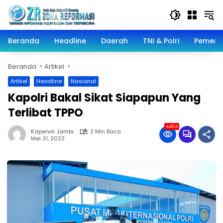
Langsung
ke
konten
Beranda
Headline
Daerah
TNI & Polri
Pemeri
Beranda
Artikel
Artikel
Headline
Nasional
Kapolri Bakal Sikat Siapapun Yang
Terlibat TPPO
4404
Kaperwil Jambi
2 Min Baca
Mei 31, 2023