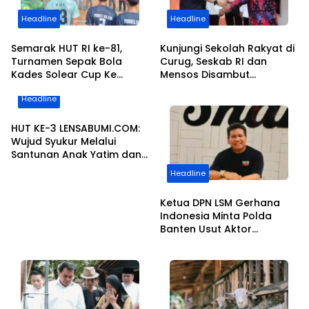
Headline
Headline
Semarak HUT RI ke-81,
Kunjungi Sekolah Rakyat di
Turnamen Sepak Bola
Curug, Seskab RI dan
Kades Solear Cup Ke
Mensos Disambut
V.Resmi Bergulir di Ikuti 20
Gubernur Banten dan
Headline
Tim di Lapangan Pasir
Bupati Tangerang
Kiang
HUT KE-3 LENSABUMI.COM:
Wujud Syukur Melalui
Santunan Anak Yatim dan
Seminar Peningkatan
Headline
Kapasitas Jurnalistik
Ketua DPN LSM Gerhana
Indonesia Minta Polda
Banten Usut Aktor
Intelektual Demo Minta
Jatah Limbah PEMI