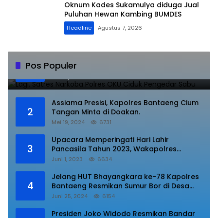
Oknum Kades Sukamulya diduga Jual
Puluhan Hewan Kambing BUMDES
Headline
Agustus 7, 2026
Lagi, Satres Narkoba Polres OKU Ciduk
Pos Populer
1
Pengedar Sabu
Juli 10, 2023
8846
Assiama Presisi, Kapolres Bantaeng Cium
2
Tangan Minta di Doakan.
Mei 19, 2024
6731
Upacara Memperingati Hari Lahir
3
Pancasila Tahun 2023, Wakapolres
Lampung Utara Bacakan Amanat Kepala
Juni 1, 2023
6634
BPIP RI.
Jelang HUT Bhayangkara ke-78 Kapolres
4
Bantaeng Resmikan Sumur Bor di Desa
Kaloling Bantaeng
Juni 25, 2024
6154
Presiden Joko Widodo Resmikan Bandar