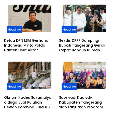
Bupati Tangerang
Kapasitas Jurnalistik
Headline
Headline
Ketua DPN LSM Gerhana
Sekdis DPPP Dampingi
Indonesia Minta Polda
Bupati Tangerang Gerak
Banten Usut Aktor
Cepat Bangun Rumah
Intelektual Demo Minta
Roboh Warga Diterjang
Jatah Limbah PEMI
Puting Beliung
Headline
Headline
Oknum Kades Sukamulya
Supriyadi Kadisdik
diduga Jual Puluhan
Kabupaten Tangerang,
Hewan Kambing BUMDES
Siap Lanjutkan Program
dan Kemajuan Pendidikan