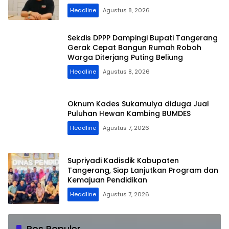
Headline
Agustus 8, 2026
Sekdis DPPP Dampingi Bupati Tangerang
Gerak Cepat Bangun Rumah Roboh
Warga Diterjang Puting Beliung
Headline
Agustus 8, 2026
Oknum Kades Sukamulya diduga Jual
Puluhan Hewan Kambing BUMDES
Headline
Agustus 7, 2026
Supriyadi Kadisdik Kabupaten
Tangerang, Siap Lanjutkan Program dan
Kemajuan Pendidikan
Headline
Agustus 7, 2026
Lagi, Satres Narkoba Polres OKU Ciduk
Pos Populer