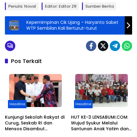
Penulis: Noval
Editor: Editor ZR
Sumber Berita
Kepemimpinan Cik Ujang – Haryanto Sabet
WTP Sembilan Kali Berturut-turut
Pos Terkait
Headline
Headline
Kunjungi Sekolah Rakyat di
HUT KE-3 LENSABUMI.COM:
Curug, Seskab RI dan
Wujud Syukur Melalui
Mensos Disambut
Santunan Anak Yatim dan
Gubernur Banten dan
Seminar Peningkatan