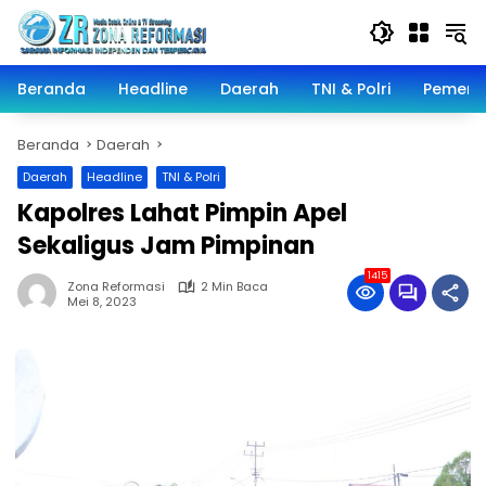
Langsung
ke
konten
Beranda
Headline
Daerah
TNI & Polri
Pemeri
Beranda
Daerah
Daerah
Headline
TNI & Polri
Kapolres Lahat Pimpin Apel
Sekaligus Jam Pimpinan
1415
Zona Reformasi
2 Min Baca
Mei 8, 2023