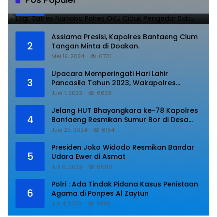
1
Pengedar Sabu
Juli 10, 2023
8843
Assiama Presisi, Kapolres Bantaeng Cium
2
Tangan Minta di Doakan.
Mei 19, 2024
6731
Upacara Memperingati Hari Lahir
3
Pancasila Tahun 2023, Wakapolres
Lampung Utara Bacakan Amanat Kepala
Juni 1, 2023
6633
BPIP RI.
Jelang HUT Bhayangkara ke-78 Kapolres
4
Bantaeng Resmikan Sumur Bor di Desa
Kaloling Bantaeng
Juni 25, 2024
6154
Presiden Joko Widodo Resmikan Bandar
5
Udara Ewer di Asmat
Juli 6, 2023
6060
Polri : Ada Tindak Pidana Kasus Penistaan
6
Agama di Ponpes Al Zaytun
Juli 4, 2023
5699