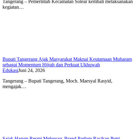
Tangerang – Pemerintah Kecamatan Solear kembali melaksanakan
kegiatan…
Bupati Tangerang Ajak Masyarakat Maknai Keutamaan Muharam
sebagai Momentum Hijrah dan Perkuat Ukhuwah
Edukasi
Juni 24, 2026
Tangerang – Bupati Tangerang, Moch. Maesyal Rasyid,
mengajak…
Sajak Harum Resmi Meluncur, Brand Parfum Racikan Putri