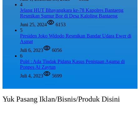
4
Jelang HUT Bhayangkara ke-78 Kapolres Bantaeng
Resmikan Sumur Bor di Desa Kaloling Bantaeng
Juni 25, 2024
6153
5
Presiden Joko Widodo Resmikan Bandar Udara Ewer di
Asmat
Juli 6, 2023
6056
6
Polri : Ada Tindak Pidana Kasus Penistaan Agama di
Ponpes Al Zaytun
Juli 4, 2023
5699
Yuk Pasang Iklan/Bisnis/Produk Disini