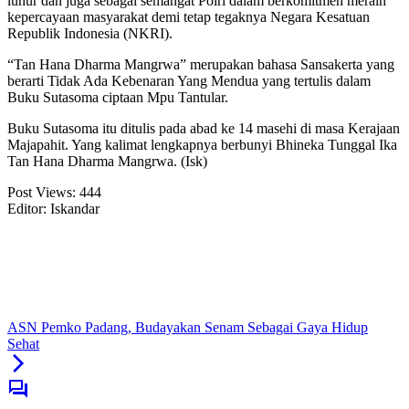
luhur dan juga sebagai semangat Polri dalam berkomitmen meraih
kepercayaan masyarakat demi tetap tegaknya Negara Kesatuan
Republik Indonesia (NKRI).
“Tan Hana Dharma Mangrwa” merupakan bahasa Sansakerta yang
berarti Tidak Ada Kebenaran Yang Mendua yang tertulis dalam
Buku Sutasoma ciptaan Mpu Tantular.
Buku Sutasoma itu ditulis pada abad ke 14 masehi di masa Kerajaan
Majapahit. Yang kalimat lengkapnya berbunyi Bhineka Tunggal Ika
Tan Hana Dharma Mangrwa. (Isk)
Post Views:
444
Editor: Iskandar
ASN Pemko Padang, Budayakan Senam Sebagai Gaya Hidup
Sehat