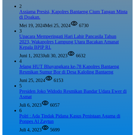
2
Assiama Presisi, Kapolres Bantaeng Cium Tangan Minta
di Doakan.
Mei 19, 2024
Mei 25, 2024
6730
3
Upacara Memperingati Hari Lahir Pancasila Tahun
2023, Wakapolres Lampung Utara Bacakan Amanat
Kepala BPIP RI.
Juni 1, 2023
Juli 30, 2023
6632
4
Jelang HUT Bhayangkara ke-78 Kapolres Bantaeng
Resmikan Sumur Bor di Desa Kaloling Bantaeng
Juni 25, 2024
6153
5
Presiden Joko Widodo Resmikan Bandar Udara Ewer di
Asmat
Juli 6, 2023
6057
6
Polri : Ada Tindak Pidana Kasus Penistaan Agama di
Ponpes Al Zaytun
Juli 4, 2023
5699