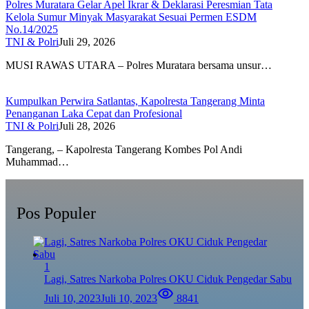
Polres Muratara Gelar Apel Ikrar & Deklarasi Peresmian Tata
Kelola Sumur Minyak Masyarakat Sesuai Permen ESDM
No.14/2025
TNI & Polri
Juli 29, 2026
MUSI RAWAS UTARA – Polres Muratara bersama unsur…
Kumpulkan Perwira Satlantas, Kapolresta Tangerang Minta
Penanganan Laka Cepat dan Profesional
TNI & Polri
Juli 28, 2026
Tangerang, – Kapolresta Tangerang Kombes Pol Andi
Muhammad…
Pos Populer
1
Lagi, Satres Narkoba Polres OKU Ciduk Pengedar Sabu
Juli 10, 2023
Juli 10, 2023
8841