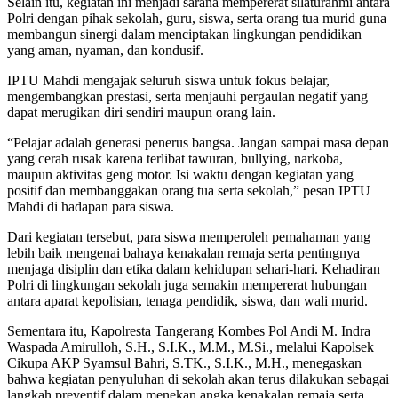
Selain itu, kegiatan ini menjadi sarana mempererat silaturahmi antara
Polri dengan pihak sekolah, guru, siswa, serta orang tua murid guna
membangun sinergi dalam menciptakan lingkungan pendidikan
yang aman, nyaman, dan kondusif.
IPTU Mahdi mengajak seluruh siswa untuk fokus belajar,
mengembangkan prestasi, serta menjauhi pergaulan negatif yang
dapat merugikan diri sendiri maupun orang lain.
“Pelajar adalah generasi penerus bangsa. Jangan sampai masa depan
yang cerah rusak karena terlibat tawuran, bullying, narkoba,
maupun aktivitas geng motor. Isi waktu dengan kegiatan yang
positif dan membanggakan orang tua serta sekolah,” pesan IPTU
Mahdi di hadapan para siswa.
Dari kegiatan tersebut, para siswa memperoleh pemahaman yang
lebih baik mengenai bahaya kenakalan remaja serta pentingnya
menjaga disiplin dan etika dalam kehidupan sehari-hari. Kehadiran
Polri di lingkungan sekolah juga semakin mempererat hubungan
antara aparat kepolisian, tenaga pendidik, siswa, dan wali murid.
Sementara itu, Kapolresta Tangerang Kombes Pol Andi M. Indra
Waspada Amirulloh, S.H., S.I.K., M.M., M.Si., melalui Kapolsek
Cikupa AKP Syamsul Bahri, S.TK., S.I.K., M.H., menegaskan
bahwa kegiatan penyuluhan di sekolah akan terus dilakukan sebagai
langkah preventif dalam menekan angka kenakalan remaja serta