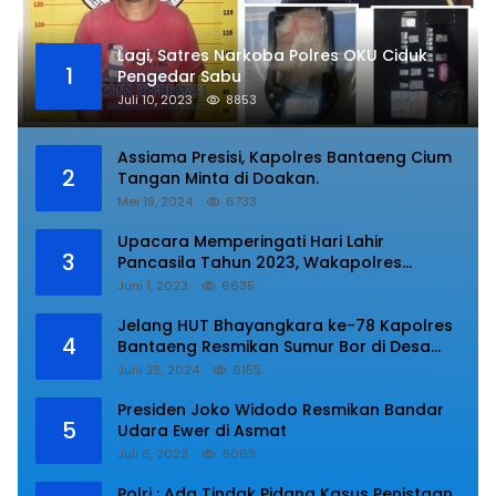
Lagi, Satres Narkoba Polres OKU Ciduk
1
Pengedar Sabu
Juli 10, 2023
8853
Assiama Presisi, Kapolres Bantaeng Cium
2
Tangan Minta di Doakan.
Mei 19, 2024
6733
Upacara Memperingati Hari Lahir
3
Pancasila Tahun 2023, Wakapolres
Lampung Utara Bacakan Amanat Kepala
Juni 1, 2023
6635
BPIP RI.
Jelang HUT Bhayangkara ke-78 Kapolres
4
Bantaeng Resmikan Sumur Bor di Desa
Kaloling Bantaeng
Juni 25, 2024
6155
Presiden Joko Widodo Resmikan Bandar
5
Udara Ewer di Asmat
Juli 6, 2023
6063
Polri : Ada Tindak Pidana Kasus Penistaan