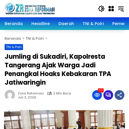
Langsung
ke
konten
Beranda
Headline
Daerah
TNI & Polri
Pemeri
Beranda
TNI & Polri
TNI & Polri
Jumling di Sukadiri, Kapolresta
Tangerang Ajak Warga Jadi
Penangkal Hoaks Kebakaran TPA
Jatiwaringin
123
Zona Reformasi
2 Min Baca
Juli 3, 2026