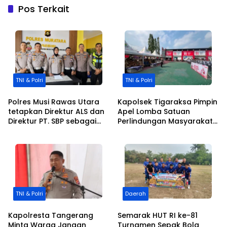
Pos Terkait
TNI & Polri
TNI & Polri
Polres Musi Rawas Utara
Kapolsek Tigaraksa Pimpin
tetapkan Direktur ALS dan
Apel Lomba Satuan
Direktur PT. SBP sebagai
Perlindungan Masyarakat
tersangka
Kecamatan Tigaraksa
TNI & Polri
Daerah
Kapolresta Tangerang
Semarak HUT RI ke-81
Minta Warga Jangan
Turnamen Sepak Bola