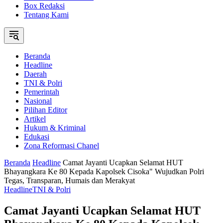
Box Redaksi
Tentang Kami
Beranda
Headline
Daerah
TNI & Polri
Pemerintah
Nasional
Pilihan Editor
Artikel
Hukum & Kriminal
Edukasi
Zona Reformasi Chanel
Beranda
Headline
Camat Jayanti Ucapkan Selamat HUT
Bhayangkara Ke 80 Kepada Kapolsek Cisoka" Wujudkan Polri
Tegas, Transparan, Humais dan Merakyat
Headline
TNI & Polri
Camat Jayanti Ucapkan Selamat HUT