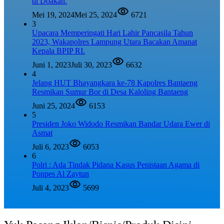
di Doakan.
Mei 19, 2024
Mei 25, 2024
6721
3
Upacara Memperingati Hari Lahir Pancasila Tahun
2023, Wakapolres Lampung Utara Bacakan Amanat
Kepala BPIP RI.
Juni 1, 2023
Juli 30, 2023
6632
4
Jelang HUT Bhayangkara ke-78 Kapolres Bantaeng
Resmikan Sumur Bor di Desa Kaloling Bantaeng
Juni 25, 2024
6153
5
Presiden Joko Widodo Resmikan Bandar Udara Ewer di
Asmat
Juli 6, 2023
6053
6
Polri : Ada Tindak Pidana Kasus Penistaan Agama di
Ponpes Al Zaytun
Juli 4, 2023
5699