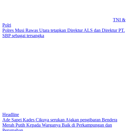
TNI &
Polri
Polres Musi Rawas Utara tetapkan Direktur ALS dan Direktur PT.
SBP sebagai tersangka
Headline
Ade Sapei Kades Cikuya serukan Ajakan pengibaran Bendera
Merah Putih Kepada Warganya Baik di Perkampungan dan
Perumahan