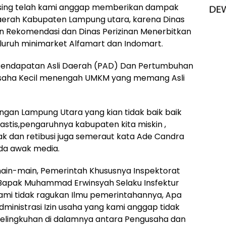
asing telah kami anggap memberikan dampak
aerah Kabupaten Lampung utara, karena Dinas
Rekomendasi dan Dinas Perizinan Menerbitkan
eluruh minimarket Alfamart dan Indomart.
 Pendapatan Asli Daerah (PAD) Dan Pertumbuhan
 usaha Kecil menengah UMKM yang memang Asli
angan Lampung Utara yang kian tidak baik baik
tastis,pengaruhnya kabupaten kita miskin ,
jak dan retibusi juga semeraut kata Ade Candra
da awak media.
main-main, Pemerintah Khususnya Inspektorat
Bapak Muhammad Erwinsyah Selaku Insfektur
ami tidak ragukan Ilmu pemerintahannya, Apa
dministrasi Izin usaha yang kami anggap tidak
rselingkuhan di dalamnya antara Pengusaha dan