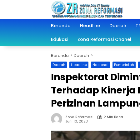
Langsung
ke
konten
Beranda
Headline
Daerah
TN
Edukasi
Zona Reformasi Chanel
Beranda
Daerah
Daerah
Headline
Nasional
Pemerintah
Inspektorat Dimi
Terhadap Kinerja
Perizinan Lampun
Zona Reformasi
2 Min Baca
Juni 10, 2023