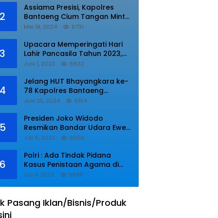
Assiama Presisi, Kapolres
2
Bantaeng Cium Tangan Minta
di Doakan.
Mei 19, 2024
6731
Upacara Memperingati Hari
3
Lahir Pancasila Tahun 2023,
Wakapolres Lampung Utara
Juni 1, 2023
6632
Bacakan Amanat Kepala BPIP
RI.
Jelang HUT Bhayangkara ke-
4
78 Kapolres Bantaeng
Resmikan Sumur Bor di Desa
Juni 25, 2024
6154
Kaloling Bantaeng
Presiden Joko Widodo
5
Resmikan Bandar Udara Ewer
di Asmat
Juli 6, 2023
6058
Polri : Ada Tindak Pidana
6
Kasus Penistaan Agama di
Ponpes Al Zaytun
Juli 4, 2023
5699
k Pasang Iklan/Bisnis/Produk
sini