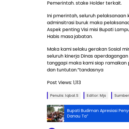
Pemerintah. stake Holder terkait.
Ini pmerintah, seluruh pelaksanaan k
adminsitrasi buruk maka pelaksanaa
Aspek penting Visi misi Bupati Lamp
Habis masa jabatan.
Maka kami selaku gerakan Sosial mi
seluruh kinerja Dinas aperdagangan 
tanggapi maka kami siap ramaikan
dan tuntutan.”tandasnya
Post Views:
1,113
Penulis: Iqbal.s
Editor: Mjs
Sumber 
Bupati Budiman Apresiasi Peny
Danau Ta”