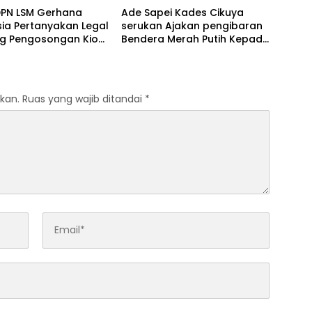
DPN LSM Gerhana
Ade Sapei Kades Cikuya
ia Pertanyakan Legal
serukan Ajakan pengibaran
ng Pengosongan Kios
Bendera Merah Putih Kepada
g di Stasiun
Warganya Baik di
ksa
Perkampungan dan
Perumahan
kan.
Ruas yang wajib ditandai
*