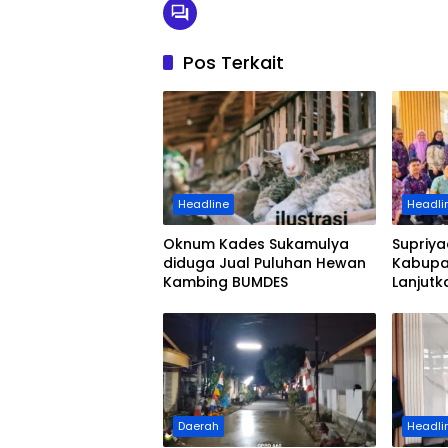
Pos Terkait
Headline
Headli
Oknum Kades Sukamulya
Supriya
diduga Jual Puluhan Hewan
Kabupa
Kambing BUMDES
Lanjut
Kemaju
Daerah
Headli