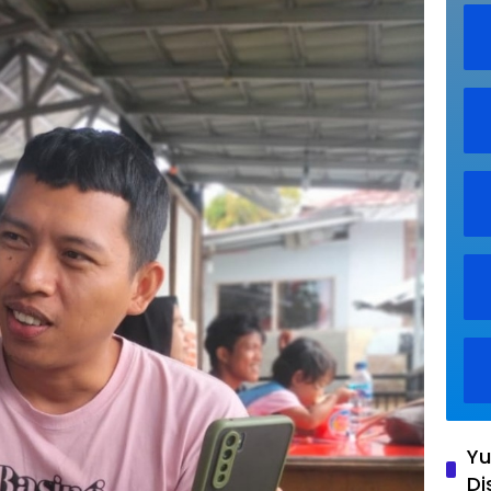
Yu
Di