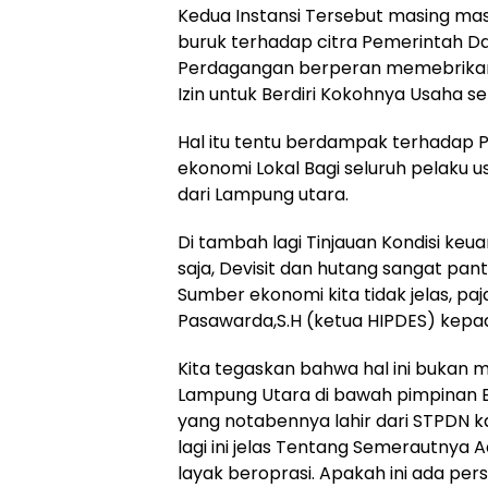
Kedua Instansi Tersebut masing m
buruk terhadap citra Pemerintah D
Perdagangan berperan memebrikan 
Izin untuk Berdiri Kokohnya Usaha s
Hal itu tentu berdampak terhadap
ekonomi Lokal Bagi seluruh pelaku
dari Lampung utara.
Di tambah lagi Tinjauan Kondisi keu
saja, Devisit dan hutang sangat pan
Sumber ekonomi kita tidak jelas, pa
Pasawarda,S.H (ketua HIPDES) kepa
Kita tegaskan bahwa hal ini bukan 
Lampung Utara di bawah pimpinan 
yang notabennya lahir dari STPDN k
lagi ini jelas Tentang Semerautnya A
layak beroprasi. Apakah ini ada pe