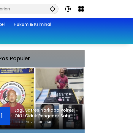
kel
Hukum & Kriminal
Pos Populer
Lagi, Satres Narkoba Polres
1
OKU Ciduk Pengedar Sabu
Juli 10, 2023
8841