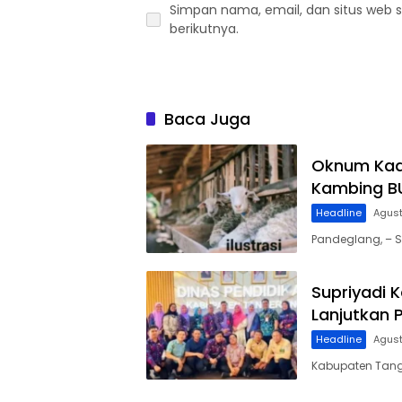
Simpan nama, email, dan situs web 
berikutnya.
Baca Juga
Oknum Kad
Kambing B
Headline
Agust
Pandeglang, – S
Supriyadi 
Lanjutkan 
Headline
Agust
Kabupaten Tang