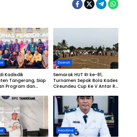
ne
Daerah
di Kadisdik
Semarak HUT RI ke-81,
ten Tangerang, Siap
Turnamen Sepak Bola Kades
kan Program dan
Cireundeu Cup Ke V Antar RT
an Pendidikan
Resmi Dibuka Oleh ” LEPSI” di
Lapangan FC Family
ne
Headline