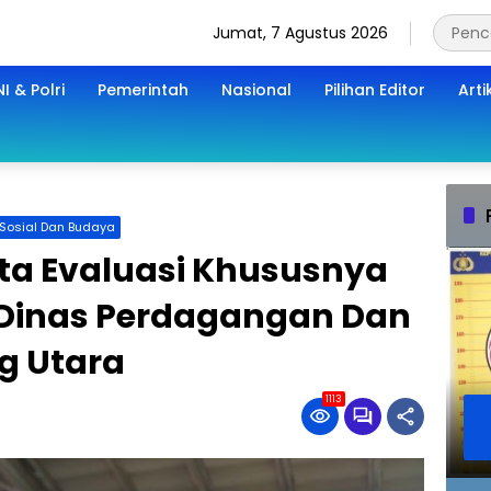
Jumat, 7 Agustus 2026
I & Polri
Pemerintah
Nasional
Pilihan Editor
Arti
Sosial Dan Budaya
nta Evaluasi Khususnya
 Dinas Perdagangan Dan
g Utara
1113