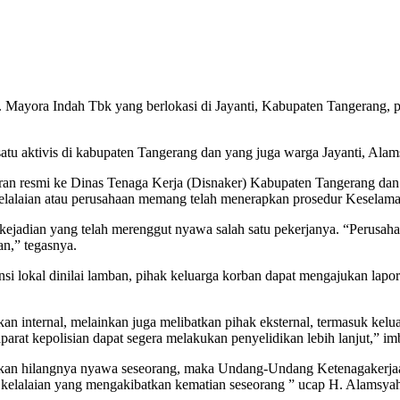
T. Mayora Indah Tbk yang berlokasi di Jayanti, Kabupaten Tangerang, 
 satu aktivis di kabupaten Tangerang dan yang juga warga Jayanti, Alam
n resmi ke Dinas Tenaga Kerja (Disnaker) Kabupaten Tangerang dan ju
r kelalaian atau perusahaan memang telah menerapkan prosedur Keselam
kejadian yang telah merenggut nyawa salah satu pekerjanya. “Perusaha
an,” tegasnya.
nsi lokal dinilai lamban, pihak keluarga korban dapat mengajukan lap
ukan internal, melainkan juga melibatkan pihak eksternal, termasuk kel
 aparat kepolisian dapat segera melakukan penyelidikan lebih lanjut,” i
ebabkan hilangnya nyawa seseorang, maka Undang-Undang Ketenagake
na kelalaian yang mengakibatkan kematian seseorang ” ucap H. Alamsya