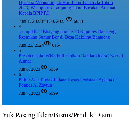
Upacara Memperingati Hari Lahir Pancasila Tahun
2023, Wakapolres Lampung Utara Bacakan Amanat
Kepala BPIP RI.
Juni 1, 2023
Juli 30, 2023
6633
4
Jelang HUT Bhayangkara ke-78 Kapolres Bantaeng
Resmikan Sumur Bor di Desa Kaloling Bantaeng
Juni 25, 2024
6154
5
Presiden Joko Widodo Resmikan Bandar Udara Ewer di
Asmat
Juli 6, 2023
6059
6
Polri : Ada Tindak Pidana Kasus Penistaan Agama di
Ponpes Al Zaytun
Juli 4, 2023
5699
Yuk Pasang Iklan/Bisnis/Produk Disini