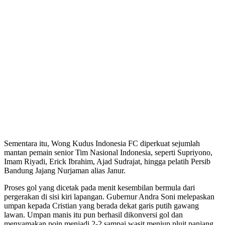
Sementara itu, Wong Kudus Indonesia FC diperkuat sejumlah
mantan pemain senior Tim Nasional Indonesia, seperti Supriyono,
Imam Riyadi, Erick Ibrahim, Ajad Sudrajat, hingga pelatih Persib
Bandung Jajang Nurjaman alias Janur.
Proses gol yang dicetak pada menit kesembilan bermula dari
pergerakan di sisi kiri lapangan. Gubernur Andra Soni melepaskan
umpan kepada Cristian yang berada dekat garis putih gawang
lawan. Umpan manis itu pun berhasil dikonversi gol dan
menyamakan poin menjadi 2-2 sampai wasit meniup pluit panjang