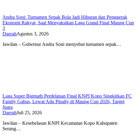
Andra Soni: Turnamen Sepak Bola Jadi Hiburan dan Penggerak
Ekonomi Rakyat, Saat Menyaksikan Laga Grand Final Maung Cup
3
Daerah
Agustus 3, 2026
Jawilan – Gubernur Andra Soni menyebut turnamen sepak…
Laga Super Bigmath Perdelapan Final KNPI Kopo Singkirkan FC
Family Gabus, Lewat Adu Pinalty di Maung Cup 2026, Target
Juara
Daerah
Juli 25, 2026
Jawilan – Kesebelasan KNPI Kecamatan Kopo Kabupaten
Serang…