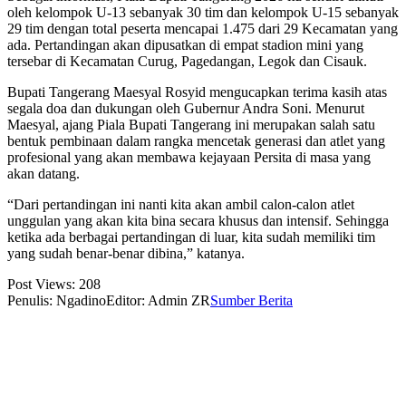
oleh kelompok U-13 sebanyak 30 tim dan kelompok U-15 sebanyak
29 tim dengan total peserta mencapai 1.475 dari 29 Kecamatan yang
ada. Pertandingan akan dipusatkan di empat stadion mini yang
tersebar di Kecamatan Curug, Pagedangan, Legok dan Cisauk.
Bupati Tangerang Maesyal Rosyid mengucapkan terima kasih atas
segala doa dan dukungan oleh Gubernur Andra Soni. Menurut
Maesyal, ajang Piala Bupati Tangerang ini merupakan salah satu
bentuk pembinaan dalam rangka mencetak generasi dan atlet yang
profesional yang akan membawa kejayaan Persita di masa yang
akan datang.
“Dari pertandingan ini nanti kita akan ambil calon-calon atlet
unggulan yang akan kita bina secara khusus dan intensif. Sehingga
ketika ada berbagai pertandingan di luar, kita sudah memiliki tim
yang sudah benar-benar dibina,” katanya.
Post Views:
208
Penulis: Ngadino
Editor: Admin ZR
Sumber Berita