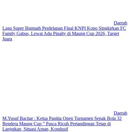
Daerah
Laga Super Bigmath Perdelapan Final KNPI Kopo Singkirkan FC
Family Gabus, Lewat Adu Pinalty di Maung Cup 2026, Target
Juara
Daerah
M.Yusuf Bactiar : Ketua Panitia Open Turnamen Sepak Bola 32
Bendera Maung Cup ” Pasca Ricuh Pertandingan Tetap di
Lanjutkan, Situasi Aman, Kondusif