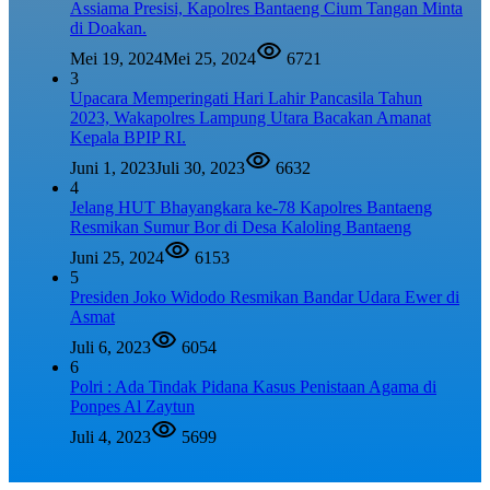
Assiama Presisi, Kapolres Bantaeng Cium Tangan Minta
di Doakan.
Mei 19, 2024
Mei 25, 2024
6721
3
Upacara Memperingati Hari Lahir Pancasila Tahun
2023, Wakapolres Lampung Utara Bacakan Amanat
Kepala BPIP RI.
Juni 1, 2023
Juli 30, 2023
6632
4
Jelang HUT Bhayangkara ke-78 Kapolres Bantaeng
Resmikan Sumur Bor di Desa Kaloling Bantaeng
Juni 25, 2024
6153
5
Presiden Joko Widodo Resmikan Bandar Udara Ewer di
Asmat
Juli 6, 2023
6054
6
Polri : Ada Tindak Pidana Kasus Penistaan Agama di
Ponpes Al Zaytun
Juli 4, 2023
5699