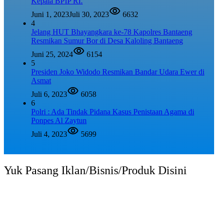
Kepala BPIP RI.
Juni 1, 2023
Juli 30, 2023
6632
4
Jelang HUT Bhayangkara ke-78 Kapolres Bantaeng
Resmikan Sumur Bor di Desa Kaloling Bantaeng
Juni 25, 2024
6154
5
Presiden Joko Widodo Resmikan Bandar Udara Ewer di
Asmat
Juli 6, 2023
6058
6
Polri : Ada Tindak Pidana Kasus Penistaan Agama di
Ponpes Al Zaytun
Juli 4, 2023
5699
Yuk Pasang Iklan/Bisnis/Produk Disini