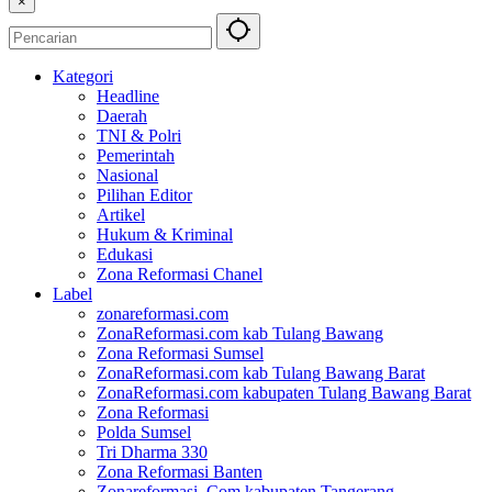
×
Kategori
Headline
Daerah
TNI & Polri
Pemerintah
Nasional
Pilihan Editor
Artikel
Hukum & Kriminal
Edukasi
Zona Reformasi Chanel
Label
zonareformasi.com
ZonaReformasi.com kab Tulang Bawang
Zona Reformasi Sumsel
ZonaReformasi.com kab Tulang Bawang Barat
ZonaReformasi.com kabupaten Tulang Bawang Barat
Zona Reformasi
Polda Sumsel
Tri Dharma 330
Zona Reformasi Banten
Zonareformasi. Com kabupaten Tangerang