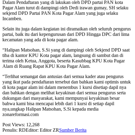
Dalam Pendaftaran yang di lakukan oleh DPD partai PAN kota
Pagar Alam turut di dampingi oleh Dedi irawan gumay, SH selaku
sekjend DPD Partai PAN Kota Pagar Alam yang juga selaku
Incamben.
Selain itu juga dalam kegiatan ini diramaikan oleh seluruh pengurus
partai, baik itu dari kepengurusan dari DPD Hingga DPC dari lima
kecamatan yang ada di kota pagar alam.
“Halipan Matsohan, S.Si yang di dampingi oleh Sekjend DPD saat
tiba di kantor KPU Kota pagar alam, langsung di sambut dan di
terima oleh Ketua, Anggota, beserta Kasubbag KPU Kota Pagar
Alam di Ruang Rapat KPU Kota Pagar Alam.
“Terlihat semangat dan antusias dari semua kader atau pengurus
yang ikut pada pendaftaran tersebut dan bahkan kami optimis untuk
di kota pagar alam ini dalam menembus 1 kursi disetiap dapil nya
dan bahkan dengan melihat keyakinan dari semua pengurus serta
dukungan dari masyarakat, kami mempunyai keyakinan besar
bahwa kami bisa mencapai lebih dari 1 kursi di setiap dapil
nya,ungkap Halipan Matsohan, S.Si kepada media
zonareformasi.com
Post Views:
12,268
Penulis: RD
Editor: Editor ZR
Sumber Berita