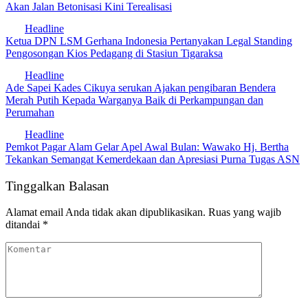
Akan Jalan Betonisasi Kini Terealisasi
Headline
Ketua DPN LSM Gerhana Indonesia Pertanyakan Legal Standing
Pengosongan Kios Pedagang di Stasiun Tigaraksa
Headline
Ade Sapei Kades Cikuya serukan Ajakan pengibaran Bendera
Merah Putih Kepada Warganya Baik di Perkampungan dan
Perumahan
Headline
Pemkot Pagar Alam Gelar Apel Awal Bulan: Wawako Hj. Bertha
Tekankan Semangat Kemerdekaan dan Apresiasi Purna Tugas ASN
Tinggalkan Balasan
Alamat email Anda tidak akan dipublikasikan.
Ruas yang wajib
ditandai
*