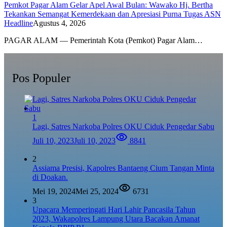
Pemkot Pagar Alam Gelar Apel Awal Bulan: Wawako Hj. Bertha
Tekankan Semangat Kemerdekaan dan Apresiasi Purna Tugas ASN
Headline
Agustus 4, 2026
PAGAR ALAM — Pemerintah Kota (Pemkot) Pagar Alam…
Pos Populer
1
Lagi, Satres Narkoba Polres OKU Ciduk Pengedar Sabu
Juli 10, 2023
Juli 10, 2023
8841
2
Assiama Presisi, Kapolres Bantaeng Cium Tangan Minta
di Doakan.
Mei 19, 2024
Mei 25, 2024
6731
3
Upacara Memperingati Hari Lahir Pancasila Tahun
2023, Wakapolres Lampung Utara Bacakan Amanat