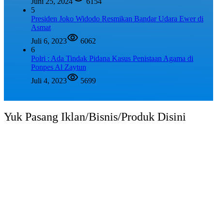
Juni 25, 2024
6154
5
Presiden Joko Widodo Resmikan Bandar Udara Ewer di
Asmat
Juli 6, 2023
6062
6
Polri : Ada Tindak Pidana Kasus Penistaan Agama di
Ponpes Al Zaytun
Juli 4, 2023
5699
Yuk Pasang Iklan/Bisnis/Produk Disini