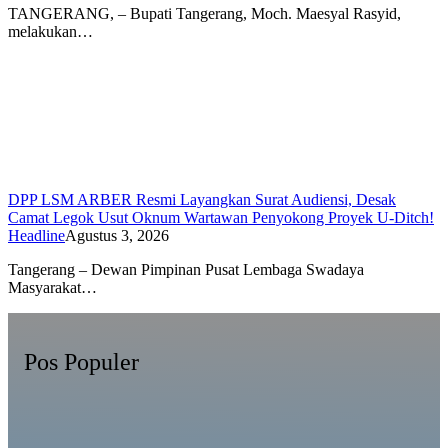
TANGERANG, – Bupati Tangerang, Moch. Maesyal Rasyid,
melakukan…
DPP LSM ARBER Resmi Layangkan Surat Audiensi, Desak
Camat Legok Usut Oknum Wartawan Penyokong Proyek U-Ditch!
Headline
Agustus 3, 2026
Tangerang – Dewan Pimpinan Pusat Lembaga Swadaya
Masyarakat…
Pos Populer