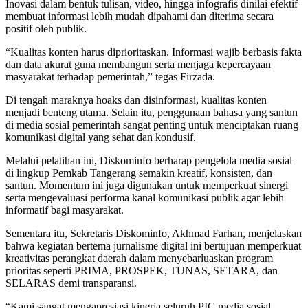
Inovasi dalam bentuk tulisan, video, hingga infografis dinilai efektif
membuat informasi lebih mudah dipahami dan diterima secara
positif oleh publik.
​“Kualitas konten harus diprioritaskan. Informasi wajib berbasis fakta
dan data akurat guna membangun serta menjaga kepercayaan
masyarakat terhadap pemerintah,” tegas Firzada.
​Di tengah maraknya hoaks dan disinformasi, kualitas konten
menjadi benteng utama. Selain itu, penggunaan bahasa yang santun
di media sosial pemerintah sangat penting untuk menciptakan ruang
komunikasi digital yang sehat dan kondusif.
​Melalui pelatihan ini, Diskominfo berharap pengelola media sosial
di lingkup Pemkab Tangerang semakin kreatif, konsisten, dan
santun. Momentum ini juga digunakan untuk memperkuat sinergi
serta mengevaluasi performa kanal komunikasi publik agar lebih
informatif bagi masyarakat.
Sementara itu, Sekretaris Diskominfo, Akhmad Farhan, menjelaskan
bahwa kegiatan bertema jurnalisme digital ini bertujuan memperkuat
kreativitas perangkat daerah dalam menyebarluaskan program
prioritas seperti PRIMA, PROSPEK, TUNAS, SETARA, dan
SELARAS demi transparansi.
​“Kami sangat mengapresiasi kinerja seluruh PIC media sosial.