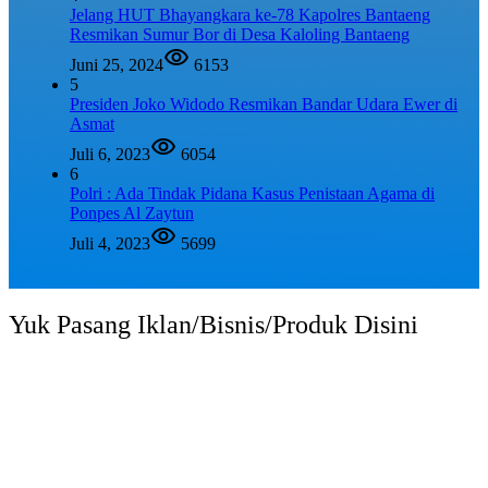
Jelang HUT Bhayangkara ke-78 Kapolres Bantaeng
Resmikan Sumur Bor di Desa Kaloling Bantaeng
Juni 25, 2024
6153
5
Presiden Joko Widodo Resmikan Bandar Udara Ewer di
Asmat
Juli 6, 2023
6054
6
Polri : Ada Tindak Pidana Kasus Penistaan Agama di
Ponpes Al Zaytun
Juli 4, 2023
5699
Yuk Pasang Iklan/Bisnis/Produk Disini