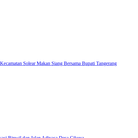
 Kecamatan Solear Makan Siang Bersama Bupati Tangerang
asi Binwil dan Jalan Adiyasa Desa Cikuya