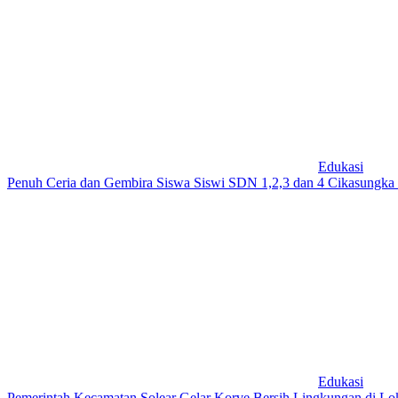
Edukasi
Penuh Ceria dan Gembira Siswa Siswi SDN 1,2,3 dan 4 Cikasungka
Edukasi
Pemerintah Kecamatan Solear Gelar Korve Bersih Lingkungan di Lok