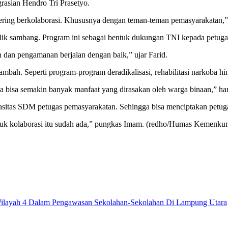
asian Hendro Tri Prasetyo.
ring berkolaborasi. Khususnya dengan teman-teman pemasyarakatan,” 
m tilik sambang. Program ini sebagai bentuk dukungan TNI kepada pet
 dan pengamanan berjalan dengan baik,” ujar Farid.
ambah. Seperti program-program deradikalisasi, rehabilitasi narkoba 
ga bisa semakin banyak manfaat yang dirasakan oleh warga binaan,” h
sitas SDM petugas pemasyarakatan. Sehingga bisa menciptakan petuga
ntuk kolaborasi itu sudah ada,” pungkas Imam. (redho/Humas Kemenk
Wilayah 4 Dalam Pengawasan Sekolahan-Sekolahan Di Lampung Utara