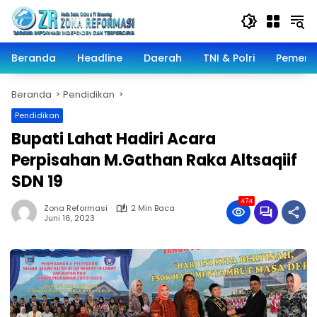
Langsung
ke
konten
Beranda
Headline
Daerah
TNI & Polri
Pemeri
Beranda
Pendidikan
Pendidikan
Bupati Lahat Hadiri Acara
Perpisahan M.Gathan Raka Altsaqiif
SDN 19
474
Zona Reformasi
2 Min Baca
Juni 16, 2023