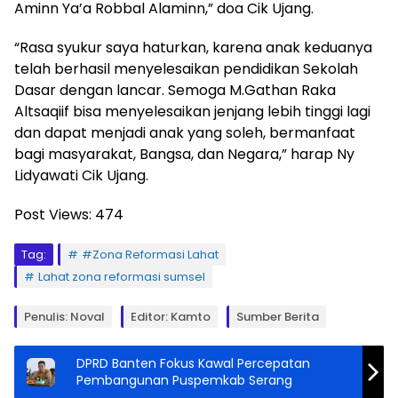
Aminn Ya’a Robbal Alaminn,” doa Cik Ujang.
“Rasa syukur saya haturkan, karena anak keduanya
telah berhasil menyelesaikan pendidikan Sekolah
Dasar dengan lancar. Semoga M.Gathan Raka
Altsaqiif bisa menyelesaikan jenjang lebih tinggi lagi
dan dapat menjadi anak yang soleh, bermanfaat
bagi masyarakat, Bangsa, dan Negara,” harap Ny
Lidyawati Cik Ujang.
Post Views:
474
Tag:
#Zona Reformasi Lahat
Lahat zona reformasi sumsel
Penulis: Noval
Editor: Kamto
Sumber Berita
DPRD Banten Fokus Kawal Percepatan
Pembangunan Puspemkab Serang