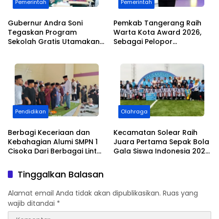
Pemerintah
Pemerintah
Gubernur Andra Soni
Pemkab Tangerang Raih
Tegaskan Program
Warta Kota Award 2026,
Sekolah Gratis Utamakan
Sebagai Pelopor
Mutu Pendidikan
Pendidikan Swasta Gratis
Berkelanjutan
Pendidikan
Olahraga
Berbagi Keceriaan dan
Kecamatan Solear Raih
Kebahagian Alumi SMPN 1
Juara Pertama Sepak Bola
Cisoka Dari Berbagai Lintas
Gala Siswa Indonesia 2026.
Angkatan Santuni Anak
Tingkat SMP Setelah
Yatim Piatu di Momen 10
Menang Atas Kecamatan
Tinggalkan Balasan
Muharram 1448 H
Panongan
Alamat email Anda tidak akan dipublikasikan.
Ruas yang
wajib ditandai
*