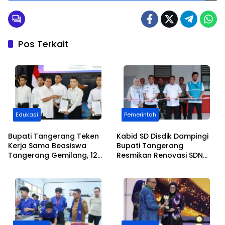
Pos Terkait
Edukasi
Pemerintah
Bupati Tangerang Teken
Kabid SD Disdik Dampingi
Kerja Sama Beasiswa
Bupati Tangerang
Tangerang Gemilang, 12
Resmikan Renovasi SDN
Putra-Putri Daerah Raih
Lontar 2, Kolaborasi
Beasiswa Pendidikan
Pemkab dan PLTU Lontar
Transportasi