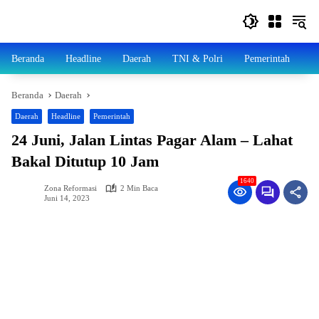
Langsung
ke
konten
Beranda
Headline
Daerah
TNI & Polri
Pemerintah
N
Beranda
Daerah
Daerah
Headline
Pemerintah
24 Juni, Jalan Lintas Pagar Alam – Lahat
Bakal Ditutup 10 Jam
1640
Zona Reformasi
2 Min Baca
Juni 14, 2023