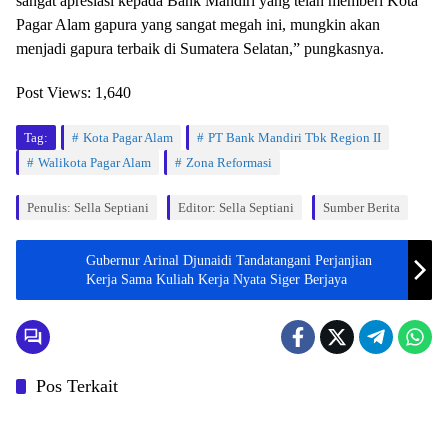
sangat apresiasi kepada Bank Mandiri yang telah memberi Kota
Pagar Alam gapura yang sangat megah ini, mungkin akan
menjadi gapura terbaik di Sumatera Selatan,” pungkasnya.
Post Views:
1,640
Tag:
Kota Pagar Alam
PT Bank Mandiri Tbk Region II
Walikota Pagar Alam
Zona Reformasi
Penulis: Sella Septiani
Editor: Sella Septiani
Sumber Berita
Gubernur Arinal Djunaidi Tandatangani Perjanjian
Kerja Sama Kuliah Kerja Nyata Siger Berjaya
Pos Terkait