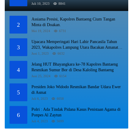
Juli 10, 2023
8841
Assiama Presisi, Kapolres Bantaeng Cium Tangan
2
Minta di Doakan.
Mei 19, 2024
6731
Upacara Memperingati Hari Lahir Pancasila Tahun
3
2023, Wakapolres Lampung Utara Bacakan Amanat
Kepala BPIP RI.
Juni 1, 2023
6632
Jelang HUT Bhayangkara ke-78 Kapolres Bantaeng
4
Resmikan Sumur Bor di Desa Kaloling Bantaeng
Juni 25, 2024
6154
Presiden Joko Widodo Resmikan Bandar Udara Ewer
5
di Asmat
Juli 6, 2023
6058
Polri : Ada Tindak Pidana Kasus Penistaan Agama di
6
Ponpes Al Zaytun
Juli 4, 2023
5699