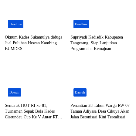
Headline
Headline
Oknum Kades Sukamulya diduga
Supriyadi Kadisdik Kabupaten
Jual Puluhan Hewan Kambing
Tangerang, Siap Lanjutkan
BUMDES
Program dan Kemajuan
Pendidikan
Daerah
Daerah
Semarak HUT RI ke-81,
Penantian 28 Tahun Warga RW 07
Turnamen Sepak Bola Kades
Taman Adiyasa Desa Cikuya Akan
Cireundeu Cup Ke V Antar RT
Jalan Betonisasi Kini Terealisasi
Resmi Dibuka Oleh ” LEPSI” di
Lapangan FC Family