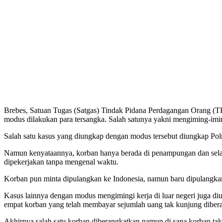
Brebes, Satuan Tugas (Satgas) Tindak Pidana Perdagangan Orang (
modus dilakukan para tersangka. Salah satunya yakni mengiming-imingi
Salah satu kasus yang diungkap dengan modus tersebut diungkap Polr
Namun kenyataannya, korban hanya berada di penampungan dan selanj
dipekerjakan tanpa mengenal waktu.
Korban pun minta dipulangkan ke Indonesia, namun baru dipulangka
Kasus lainnya dengan modus mengimingi kerja di luar negeri juga di
empat korban yang telah membayar sejumlah uang tak kunjung diber
Akhirnya salah satu korban diberangkatkan namun di sana korban tak 