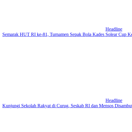
Headline
Semarak HUT RI ke-81, Turnamen Sepak Bola Kades Solear Cup Ke V
Headline
Kunjungi Sekolah Rakyat di Curug, Seskab RI dan Mensos Disambu