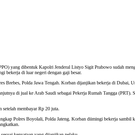
TPPO) yang dibentuk Kapolri Jenderal Listyo Sigit Prabowo sudah m
 bekerja di luar negeri dengan gaji besar.
es Brebes, Polda Jawa Tengah. Korban dijanjikan bekerja di Dubai, U
utnya di jual ke Arab Saudi sebagai Pekerja Rumah Tangga (PRT). Sel
n setelah membayar Rp 20 juta.
ungkap Polres Boyolali, Polda Jateng. Korban diimingi bekerja sambi
angkatkan.
sesuai kenyataan yang dijanjikan pelaku.