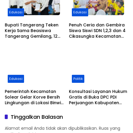
Edukasi
Edukasi
Bupati Tangerang Teken
Penuh Ceria dan Gembira
Kerja Sama Beasiswa
Siswa Siswi SDN 1,2,3 dan 4
Tangerang Gemilang, 12
Cikasungka Kecamatan
Putra-Putri Daerah Raih
Solear Makan Siang
Beasiswa Pendidikan
Bersama Bupati
Transportasi
Tangerang
Edukasi
Politik
Pemerintah Kecamatan
Konsultasi Layanan Hukum
Solear Gelar Korve Bersih
Gratis di Buka DPC PDI
Lingkungan di Lokasi Binwil
Perjuangan Kabupaten
dan Jalan Adiyasa Desa
Tangerang pada Festival
Cikuya
Bulan Bung Karno 2026
Tinggalkan Balasan
Alamat email Anda tidak akan dipublikasikan.
Ruas yang