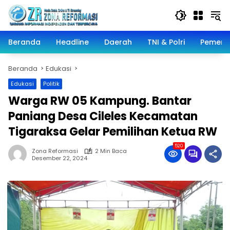
Langsung
ke
konten
Beranda
Headline
Daerah
TNI & Polri
Pemeri
Beranda
Edukasi
Edukasi
Politik
Warga RW 05 Kampung. Bantar
Paniang Desa Cileles Kecamatan
Tigaraksa Gelar Pemilihan Ketua RW
520
Zona Reformasi
2 Min Baca
Desember 22, 2024