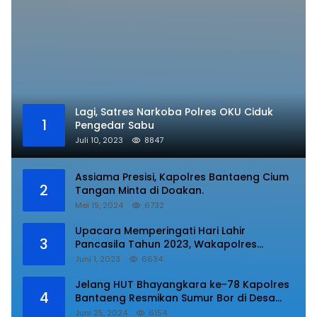
Lagi, Satres Narkoba Polres OKU Ciduk
1
Pengedar Sabu
Juli 10, 2023
8847
Assiama Presisi, Kapolres Bantaeng Cium
2
Tangan Minta di Doakan.
Mei 19, 2024
6732
Upacara Memperingati Hari Lahir
3
Pancasila Tahun 2023, Wakapolres
Lampung Utara Bacakan Amanat Kepala
Juni 1, 2023
6634
BPIP RI.
Jelang HUT Bhayangkara ke-78 Kapolres
4
Bantaeng Resmikan Sumur Bor di Desa
Kaloling Bantaeng
Juni 25, 2024
6154