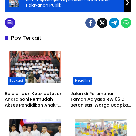
Pelayanan Publik
Pos Terkait
Edukasi
Headline
Belajar dari Keterbatasan,
Jalan di Perumahan
Andra Soni Permudah
Taman Adiyasa RW 06 Di
Akses Pendidikan Anak-
Betonisasi Warga Ucapkan
anak di Banten
Terimakasih Kepada Ketua
DPC PKB Kabupaten
Tangerang dan Kades
Cikuya