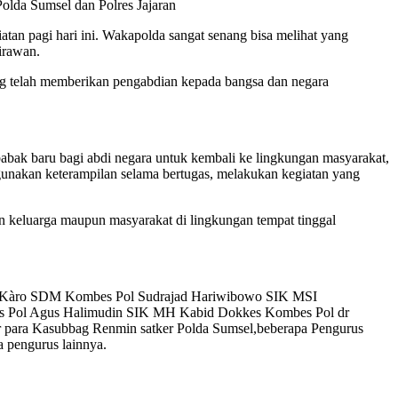
Polda Sumsel dan Polres Jajaran
n pagi hari ini. Wakapolda sangat senang bisa melihat yang
irawan.
g telah memberikan pengabdian kepada bangsa dan negara
bak baru bagi abdi negara untuk kembali ke lingkungan masyarakat,
t gunakan keterampilan selama bertugas, melakukan kegiatan yang
an keluarga maupun masyarakat di lingkungan tempat tinggal
 SIK Kàro SDM Kombes Pol Sudrajad Hariwibowo SIK MSI
s Pol Agus Halimudin SIK MH Kabid Dokkes Kombes Pol dr
 para Kasubbag Renmin satker Polda Sumsel,beberapa Pengurus
 pengurus lainnya.