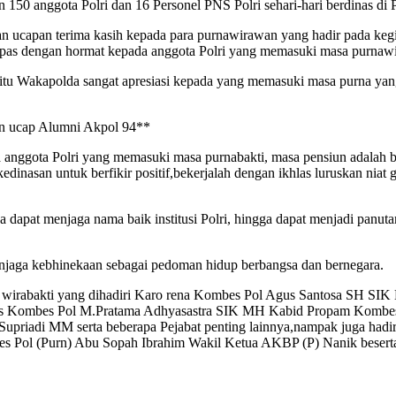
 150 anggota Polri dan 16 Personel PNS Polri sehari-hari berdinas di 
capan terima kasih kepada para purnawirawan yang hadir pada kegiata
melepas dengan hormat kepada anggota Polri yang memasuki masa purnaw
tu Wakapolda sangat apresiasi kepada yang memasuki masa purna yan
siun ucap Alumni Akpol 94**
nggota Polri yang memasuki masa purnabakti, masa pensiun adalah ba
dinasan untuk berfikir positif,bekerjalah dengan ikhlas luruskan nia
 dapat menjaga nama baik institusi Polri, hingga dapat menjadi panut
njaga kebhinekaan sebagai pedoman hidup berbangsa dan bernegara.
hira wirabakti yang dihadiri Karo rena Kombes Pol Agus Santosa SH
as Kombes Pol M.Pratama Adhyasastra SIK MH Kabid Propam Kombe
riadi MM serta beberapa Pejabat penting lainnya,nampak juga hadir
s Pol (Purn) Abu Sopah Ibrahim Wakil Ketua AKBP (P) Nanik beserta